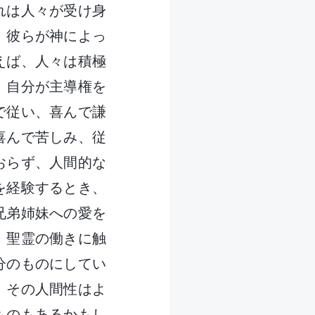
れは人々が受け身
、彼らが神によっ
えば、人々は積極
、自分が主導権を
で従い、喜んで謙
喜んで苦しみ、従
おらず、人間的な
を経験するとき、
兄弟姉妹への愛を
。聖霊の働きに触
分のものにしてい
、その人間性はよ
ものもあるかもし