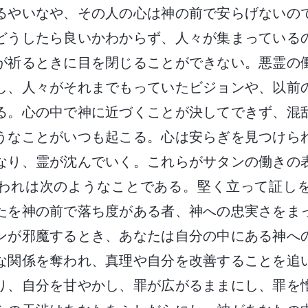
るやいなや、その人の心は神の前で安らげないの
どうしたら良いかわからず、人々が集まっている
が祈るときに目を閉じることができない。悪霊の
し、人々がそれまでもっていたビジョンや、以前
る。心の中で神に近づくことが決してできず、混
うなことがいつも起こる。心は安らぎを見つけら
なり、霊が沈んでいく。これらがサタンの働きの
われは次のようなことである。堅く立って証し
たを神の前で落ち度がある者、神への忠実さをま
ンが邪魔するとき、あなたは自分の中にある神へ
な関係を奪われ、真理や自分を改善することを追
り、自分を甘やかし、罪が広がるままにし、罪を