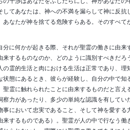
らの干渉はあなたをふしだらにし、神があなたの
そしてあなたは、神への不満を漏らして神に反抗
、あなたが神を捨てる危険すらある。そのすべて
自分に何かが起きる際、それが聖霊の働きに由来
由来するものなのか、どのように識別すべきだろ
人の霊的生活と肉における生活は正常であり、理
な状態にあるとき、彼らが経験し、自分の中で知
、聖霊に触れられたことに由来するものだと言え
洞察力があったり、多少の単純な認識を有してい
物事において忠実であること、そして神を愛する
由来するものである）。聖霊が人の中で行なう働