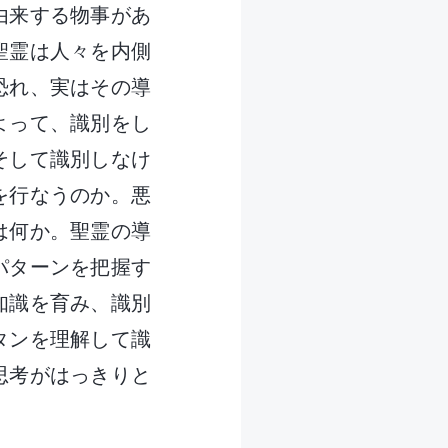
由来する物事があ
聖霊は人々を内側
恐れ、実はその導
よって、識別をし
そして識別しなけ
を行なうのか。悪
は何か。聖霊の導
パターンを把握す
知識を育み、識別
タンを理解して識
思考がはっきりと