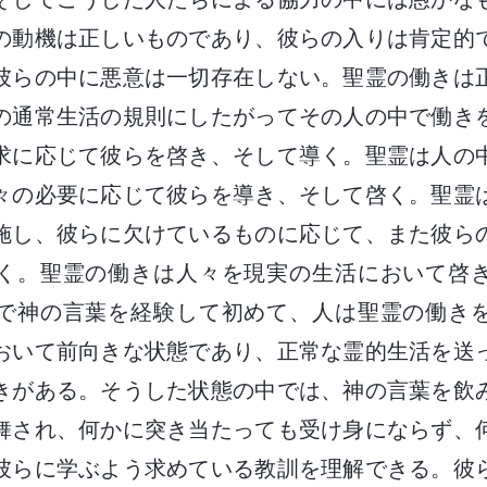
の動機は正しいものであり、彼らの入りは肯定的
彼らの中に悪意は一切存在しない。聖霊の働きは
の通常生活の規則にしたがってその人の中で働き
求に応じて彼らを啓き、そして導く。聖霊は人の
々の必要に応じて彼らを導き、そして啓く。聖霊
施し、彼らに欠けているものに応じて、また彼ら
く。聖霊の働きは人々を現実の生活において啓
で神の言葉を経験して初めて、人は聖霊の働き
おいて前向きな状態であり、正常な霊的生活を送
きがある。そうした状態の中では、神の言葉を飲
舞され、何かに突き当たっても受け身にならず、
彼らに学ぶよう求めている教訓を理解できる。彼