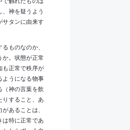
中で触れたものは
し、神を疑うよう
がサタンに由来す
するものなのか、
うか。状態が正常
知も正常で秩序が
るようになる物事
る（神の言葉を飲
たりすること、あ
力があることは、
きは特に正常であ