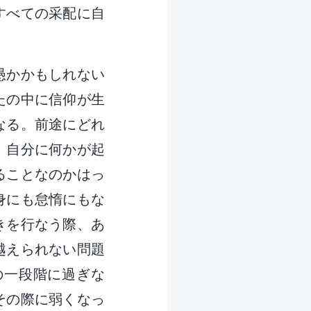
すべての采配に自
愚かかもしれない
たの中に信仰が生
なる。前途にどれ
。自分に何かが起
ることなのかはっ
身にも怠惰にもな
きを行なう際、あ
越えられない問題
の一段階に過ぎな
その際に弱くなっ