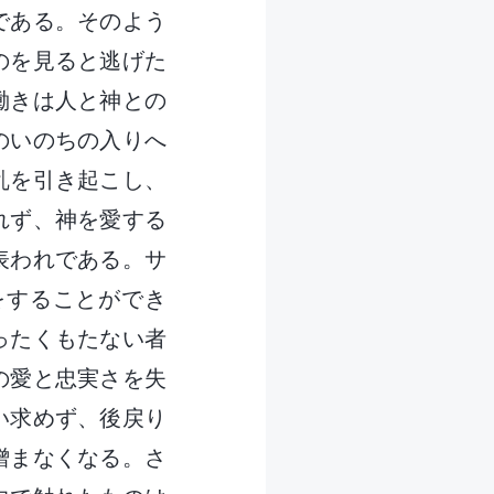
である。そのよう
のを見ると逃げた
働きは人と神との
のいのちの入りへ
乱を引き起こし、
れず、神を愛する
表われである。サ
をすることができ
ったくもたない者
の愛と忠実さを失
い求めず、後戻り
憎まなくなる。さ