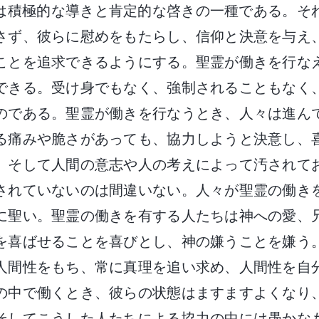
は積極的な導きと肯定的な啓きの一種である。そ
さず、彼らに慰めをもたらし、信仰と決意を与え
ことを追求できるようにする。聖霊が働きを行な
できる。受け身でもなく、強制されることもなく
のである。聖霊が働きを行なうとき、人々は進ん
る痛みや脆さがあっても、協力しようと決意し、
。そして人間の意志や人の考えによって汚されて
されていないのは間違いない。人々が聖霊の働き
に聖い。聖霊の働きを有する人たちは神への愛、
を喜ばせることを喜びとし、神の嫌うことを嫌う
人間性をもち、常に真理を追い求め、人間性を自
の中で働くとき、彼らの状態はますますよくなり
そしてこうした人たちによる協力の中には愚かな