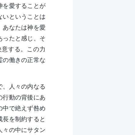
神を愛することが
ないということは
、あなたは神を愛
あったと感じ、そ
決意する。この力
霊の働きの正常な
で、人々の内なる
の行動の背後にあ
の中で絶えず咎め
成長を制約すると
人々の中にサタン