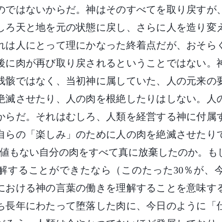
のではないからだ。神はそのすべてを取り戻すが
しろ天と地を元の状態に戻し、さらに人を造り変
れは人にとって理にかなった終着点だが、おそら
後に肉が再び取り戻されるということではない。
残骸ではなく、当初神に属していた、人の元来の
絶滅させたり、人の肉を根絶したりはしない。人
からだ。それはむしろ、人類を経営する神に付属
自らの「楽しみ」のために人の肉を絶滅させたり
価値もない自分の肉をすべて真に放棄したのか。も
理解することができたなら（このたった30％が、
における神の言葉の働きを理解することを意味す
ち長年にわたって堕落した肉に、今日のように「