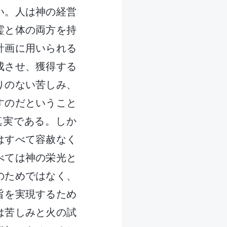
い。人は神の経営
霊と体の両方を持
計画に用いられる
成させ、獲得する
りのない苦しみ、
すのだということ
真実である。しか
はすべて容赦なく
べては神の栄光と
のためではなく、
旨を実現するため
は苦しみと火の試