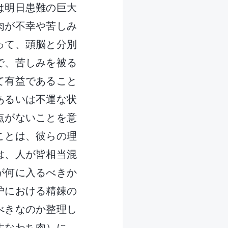
は明日患難の巨大
肉が不幸や苦しみ
って、頭脳と分別
で、苦しみを被る
て有益であること
あるいは不運な状
点がないことを意
ことは、彼らの理
は、人が皆相当混
が何に入るべきか
炉における精錬の
べきなのか整理し
すなわち肉）に、