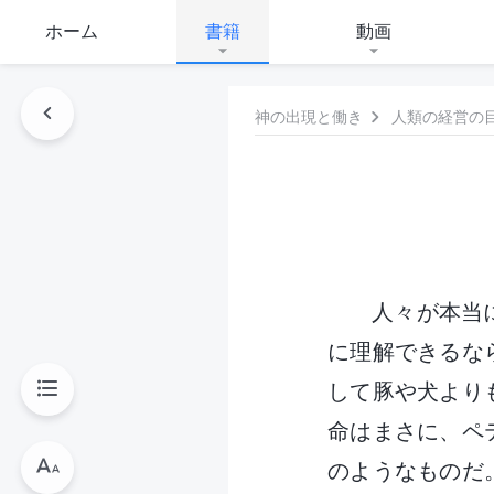
ホーム
書籍
動画
神の出現と働き
人類の経営の
人々が本当
に理解できるな
して豚や犬より
命はまさに、ペ
のようなものだ