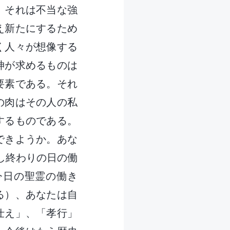
、それは不当な強
え新たにするため
く人々が想像する
神が求めるものは
要素である。それ
の肉はその人の私
するものである。
できようか。あな
し終わりの日の働
今日の聖霊の働き
る）、あなたは自
仕え」、「孝行」