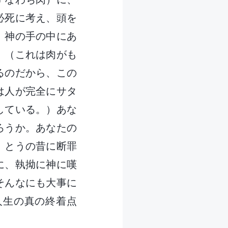
必死に考え、頭を
、神の手の中にあ
。（これは肉がも
るのだから、この
は人が完全にサタ
している。）あな
ろうか。あなたの
。とうの昔に断罪
に、執拗に神に嘆
そんなにも大事に
人生の真の終着点