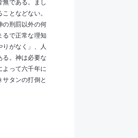
皆無である。まし
ることなどない。
神の刑罰以外の何
まるで正常な理知
やりがなく」、人
ある。神は必要な
によって六千年に
きサタンの打倒と