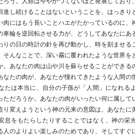
だろう。人類は今やかつてないほど発展しており
前進し続けることはないということを、はっきり
い肉にはもう長いことハエがたかっているのに、
の車輪を逆回転させる力が、どうしてあなたにあ
わりの日の時計の針を再び動かし、時を刻ませる
。そんなことで、深い霧に覆われたような世界を
か。あなたの肉は山や川を蘇らせることができる
あなたの肉が、あなたが憧れてきたような人間の
なたは本当に、自分の子孫が「人間」になれる
っただろうか。あなたの肉がいったい何に属して
造り変えようという神の元来の意図は、あなたに
安息をもたらしたりすることではなく、神の栄
る人のよりよい楽しみのためであり、そしてすぐ