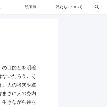
し
絵画展
私たちについて
）の目的とを明確
はないだろう。そ
う。人の将来や運
はまさに人の身内
。生きながら神を