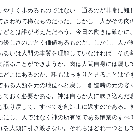
たやすく歩めるものではない。通るのが非常に難
てきわめて稀なものだった。しかし、人がその肉
などとは誰が考えただろう。今日の働きは確かに
の優しさのごとく価値あるものだ。しかし、人が
あるいは人間の本質を理解していなければ、その
て語ることができようか。肉は人間自身には属し
にどこにあるのか、誰もはっきりと見ることはで
である人類を元の地位へと戻し、創造時の元の姿
っておく必要がある。神は自らが人に吹き込んだ
も取り戻して、すべてを創造主に返すのである。
たにし、人ではなく神の所有物である嗣業のすべ
れを人類に引き渡さない。それらはどれ一つとし