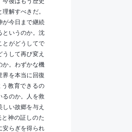
、今後はもう歴史
と理解すべきだ。
神が今日まで継続
るというのか。沈
ことがどうしてで
どうして再び変え
のか。わずかな機
世界を本当に回復
よう教育できるの
いるのか。人を救
美しい故郷を与え
光と神の証しのた
に安らぎを得られ