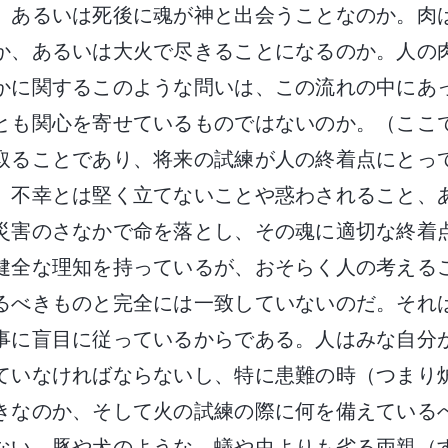
、あるいは死後に魂が神と出会うことなのか。肉
か、あるいは大火で尽きることになるのか。人の
かに関するこのような問いは、この流れの中にあ
とも関心を寄せているものではないのか。（ここ
取ることであり、将来の試練が人の終着点にとっ
。不幸とは堅く立てないことや惑わされること、
災害のさなかで命を落とし、その魂に適切な終着
健全な理知を持っているが、おそらく人の考える
るべきものと完全には一致していないのだ。それ
事に盲目に従っているからである。人はみな自分
ていなければならないし、特に患難の時（つまり
きなのか、そして火の試練の際に何を備えている
ない。豚や犬のような、蟻や虫よりも劣る両親（