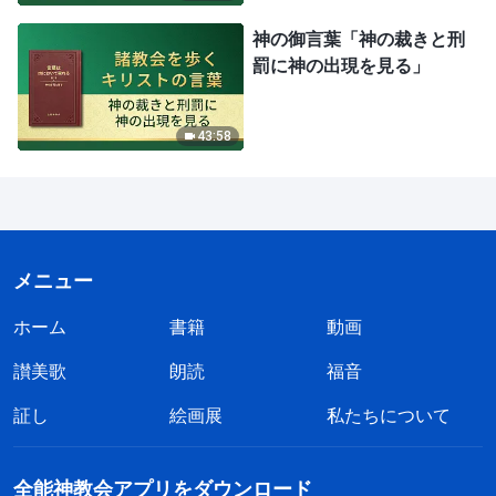
神の御言葉「神の裁きと刑
罰に神の出現を見る」
43:58
メニュー
ホーム
書籍
動画
讃美歌
朗読
福音
証し
絵画展
私たちについて
全能神教会アプリをダウンロード