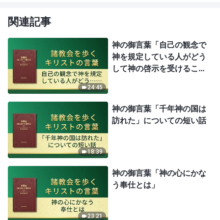
関連記事
神の御言葉「自己の観念で
神を規定している人がどう
して神の啓示を受けること
ができるだろうか」
24:45
神の御言葉「千年神の国は
訪れた」についての短い話
18:39
神の御言葉「神の心にかな
う奉仕とは」
23:21