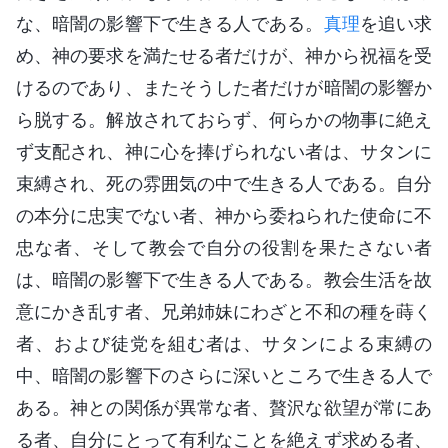
な、暗闇の影響下で生きる人である。
真理
を追い求
め、神の要求を満たせる者だけが、神から祝福を受
けるのであり、またそうした者だけが暗闇の影響か
ら脱する。解放されておらず、何らかの物事に絶え
ず支配され、神に心を捧げられない者は、サタンに
束縛され、死の雰囲気の中で生きる人である。自分
の本分に忠実でない者、神から委ねられた使命に不
忠な者、そして教会で自分の役割を果たさない者
は、暗闇の影響下で生きる人である。教会生活を故
意にかき乱す者、兄弟姉妹にわざと不和の種を蒔く
者、および徒党を組む者は、サタンによる束縛の
中、暗闇の影響下のさらに深いところで生きる人で
ある。神との関係が異常な者、贅沢な欲望が常にあ
る者、自分にとって有利なことを絶えず求める者、