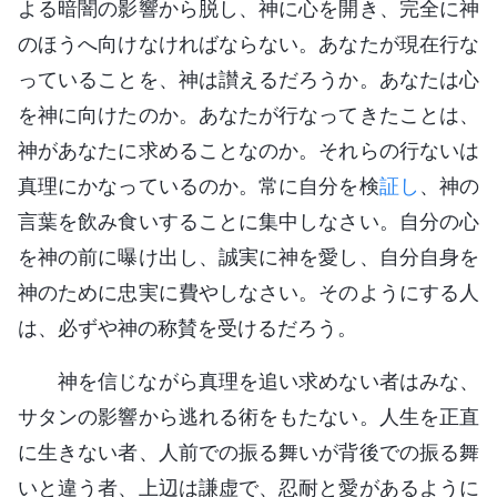
よる暗闇の影響から脱し、神に心を開き、完全に神
のほうへ向けなければならない。あなたが現在行な
っていることを、神は讃えるだろうか。あなたは心
を神に向けたのか。あなたが行なってきたことは、
神があなたに求めることなのか。それらの行ないは
真理にかなっているのか。常に自分を検
証し
、神の
言葉を飲み食いすることに集中しなさい。自分の心
を神の前に曝け出し、誠実に神を愛し、自分自身を
神のために忠実に費やしなさい。そのようにする人
は、必ずや神の称賛を受けるだろう。
神を信じながら真理を追い求めない者はみな、
サタンの影響から逃れる術をもたない。人生を正直
に生きない者、人前での振る舞いが背後での振る舞
いと違う者、上辺は謙虚で、忍耐と愛があるように