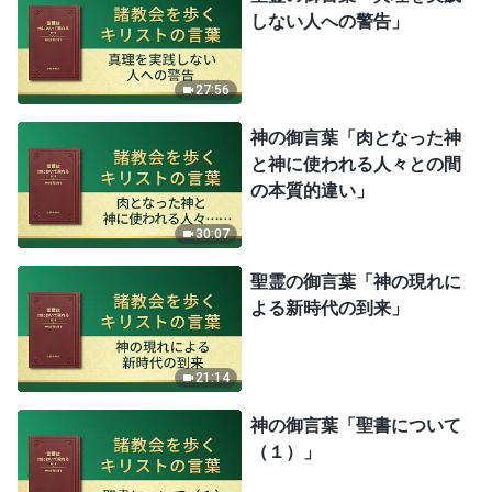
しない人への警告」
27:56
神の御言葉「肉となった神
と神に使われる人々との間
の本質的違い」
30:07
聖霊の御言葉「神の現れに
よる新時代の到来」
21:14
神の御言葉「聖書について
（１）」