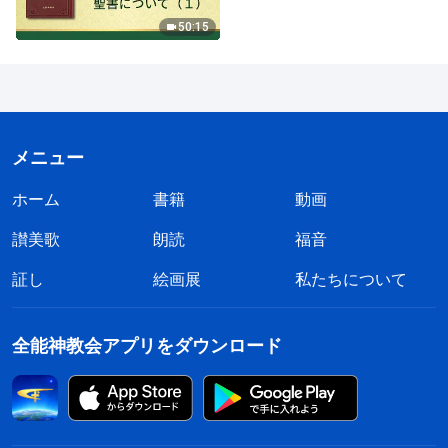
50:15
メニュー
ホーム
書籍
動画
讃美歌
朗読
福音
証し
絵画展
私たちについて
全能神教会アプリをダウンロード