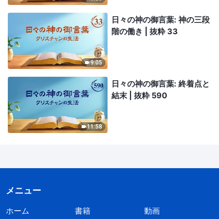
日々の神の御言葉: 神の三段
階の働き | 抜粋 33
9:05
日々の神の御言葉: 終着点と
結末 | 抜粋 590
11:58
メニュー
ホーム
書籍
動画