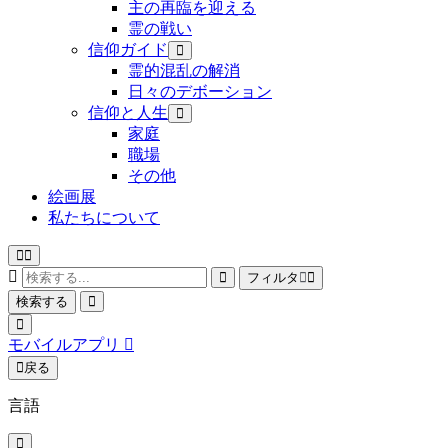
主の再臨を迎える
霊の戦い
信仰ガイド
霊的混乱の解消
日々のデボーション
信仰と人生
家庭
職場
その他
絵画展
私たちについて
フィルタ
検索する
モバイルアプリ
戻る
言語