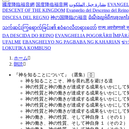
國度降臨福音網
国度降临福音网
بشارة جيل الملكوت
EVANGEL
DESCENT OF THE KINGDOM
Evangelio del Descenso del Reino
DISCESA DEL REGNO
神の国降臨の福音
ដំណឹងល្អអំពីការចុះមកន
သက်ဆင်းကြွရောက်ခြင်း၏ ဧဝံဂေလိတရားတော်
राज्य अवरोहणको स
DA DESCIDA DO REINO
EVANGHELIA POGORÂRII ÎMPĂR
UFALME
EBANGHELYO NG PAGBABA NG KAHARIAN
ข่า
LOKUFIKA KOMBUSO
ホーム
朗読
『神を知ることについて』（選集）
神を知ることこそ、神を畏れ悪を避ける道
神の性質と神の働きが達成する成果をいかにして
神の性質と神の働きが達成する成果をいかにして
神の性質と神の働きが達成する成果をいかにして
神の性質と神の働きが達成する成果をいかにして
神の性質と神の働きが達成する成果をいかにして
神の働き、神の性質、そして神自身 １
（その１）
神の働き、神の性質、そして神自身 １
（その２）