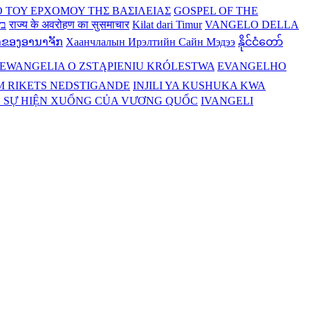
Ο ΤΟΥ ΕΡΧΟΜΟΥ ΤΗΣ ΒΑΣΙΛΕΙΑΣ
GOSPEL OF THE
בש
राज्य के अवरोहण का सुसमाचार
Kilat dari Timur
VANGELO DELLA
າຂອງອານາຈັກ
Хаанчлалын Ирэлтийн Сайн Мэдээ
နိုင်ငံတော်
EWANGELIA O ZSTĄPIENIU KRÓLESTWA
EVANGELHO
M RIKETS NEDSTIGANDE
INJILI YA KUSHUKA KWA
 SỰ HIỆN XUỐNG CỦA VƯƠNG QUỐC
IVANGELI