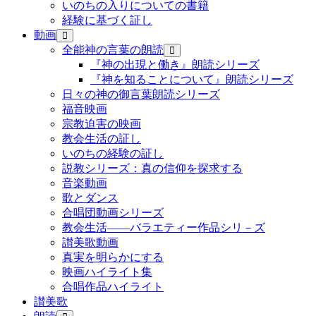
いのちの入りについての書籍
経験に基づく証し
動画
全能神の言葉の朗読
『神の出現と働き』朗読シリーズ
『神を知ることについて』朗読シリーズ
日々の神の御言葉朗読シリーズ
福音映画
宗教迫害の映画
教会生活の証し
いのちの経験の証し
説教シリーズ：真の信仰を探求する
音楽動画
歌とダンス
合唱団動画シリーズ
教会生活――バラエティー作品シリ－ズ
讃美歌動画
真実を明らかにする
映画ハイライト集
合唱作品ハイライト
讃美歌