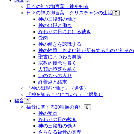
朗読
日々の神の御言葉：神を知る
日々の神の御言葉：クリスチャンの生活
神の三段階の働き
神の出現と働き
終わりの日における裁き
受肉
神の働きを認識する
神の性質、および神が所有するものと神その
聖書にまつわる奥義
宗教的観念を暴く
人類の堕落を暴く
いのちへの入り
終着点と結末
『神の出現と働き』（選集）
『神を知ることについて』（選集）
福音
福音に関する20種類の真理
神の受肉
終わりの日の裁き
神の三段階の働き
さらなる福音の真理