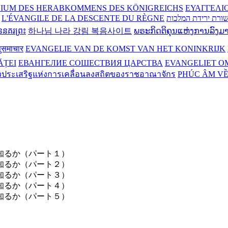
IUM DES HERABKOMMENS DES KÖNIGREICHS
ΕΥΑΓΓΕΛΙ
L'ÉVANGILE DE LA DESCENTE DU RÈGNE
ורת ירידת המלכות
ៃនគរព្រះ
하나님 나라 강림 복음사이트
ພຣະກິດຕິຄຸນແຫ່ງການລົງມ
ुसमाचार
EVANGELIE VAN DE KOMST VAN HET KONINKRIJK
ĂȚEI
ЕВАНГЕЛИЕ СОШЕСТВИЯ ЦАРСТВА
EVANGELIET O
วประเสริฐแห่งการเคลื่อนลงสถิตของราชอาณาจักร
PHÚC ÂM VỀ
知るか
（パート１）
知るか
（パート２）
知るか
（パート３）
知るか
（パート４）
知るか
（パート５）