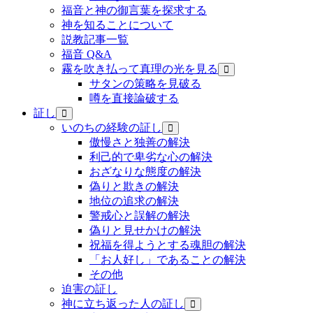
福音と神の御言葉を探求する
神を知ることについて
説教記事一覧
福音 Q&A
霧を吹き払って真理の光を見る
サタンの策略を見破る
噂を直接論破する
証し
いのちの経験の証し
傲慢さと独善の解決
利己的で卑劣な心の解決
おざなりな態度の解決
偽りと欺きの解決
地位の追求の解決
警戒心と誤解の解決
偽りと見せかけの解決
祝福を得ようとする魂胆の解決
「お人好し」であることの解決
その他
迫害の証し
神に立ち返った人の証し