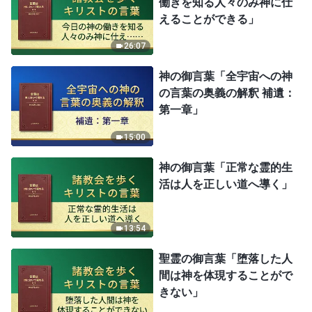
働きを知る人々のみ神に仕
えることができる」
26:07
神の御言葉「全宇宙への神
の言葉の奥義の解釈 補遺：
第一章」
15:00
神の御言葉「正常な霊的生
活は人を正しい道へ導く」
13:54
聖霊の御言葉「堕落した人
間は神を体現することがで
きない」