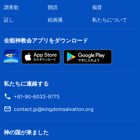
讃美歌
朗読
福音
証し
絵画展
私たちについて
全能神教会アプリをダウンロード
私たちに連絡する
+81-90-6033-9775
contact.jp@kingdomsalvation.org
神の国が来ました