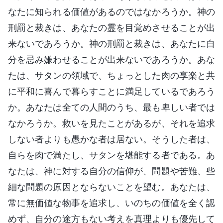
なたに知られる価値があるのではなかろうか。神の
刑罰と裁きは、あなたの霊を目覚めさせることが出
来ないであろうか。神の刑罰と裁きは、あなたに自
分を忌み嫌わせることが出来ないであろうか。あな
たは、サタンの領域で、ちょっとした肉の享楽と共
に平和に喜んで暮らすことに満足しているであろう
か。あなたは全ての人間のうち、最も卑しい者では
なかろうか。救いを見たことがあるが、それを追求
しない者よりも愚かな者は居ない。そうした者は、
自らを肉で満たし、サタンを堪能する者である。あ
なたは、神に対する自分の信仰が、問題や苦難、些
細な問題の原因とならないことを望む。あなたは、
常に無価値な物事を追求し、いのちの価値を全く認
めず、自分の途方もない考えを真理よりも優先して