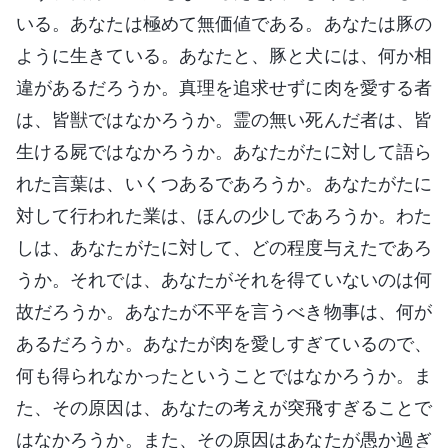
いる。あなたは極めて無価値である。あなたは豚の
ように生きている。あなたと、豚と犬には、何か相
違があるだろうか。真理を追求せずに肉を愛する者
は、皆獣ではなかろうか。霊の無い死んだ者は、皆
生ける屍ではなかろうか。あなたがたに対して語ら
れた言葉は、いくつあるであろうか。あなたがたに
対して行われた業は、ほんの少しであろうか。わた
しは、あなたがたに対して、どの程度与えたであろ
うか。それでは、あなたがそれを得ていないのは何
故だろうか。あなたが不平を言うべき物事は、何が
あるだろうか。あなたが肉を愛しすぎているので、
何も得られなかったということではなかろうか。ま
た、その原因は、あなたの考えが突飛すぎることで
はなかろうか。また、その原因はあなたが愚か過ぎ