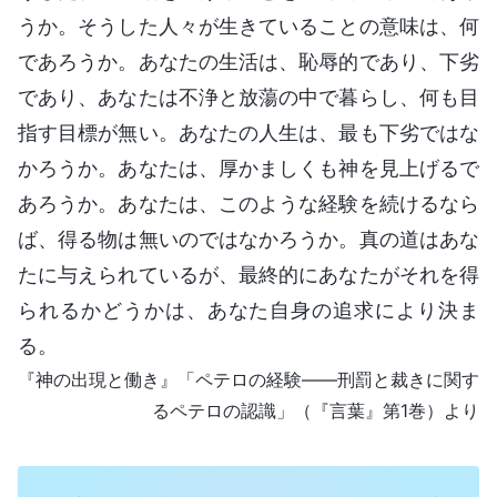
うか。そうした人々が生きていることの意味は、何
であろうか。あなたの生活は、恥辱的であり、下劣
であり、あなたは不浄と放蕩の中で暮らし、何も目
指す目標が無い。あなたの人生は、最も下劣ではな
かろうか。あなたは、厚かましくも神を見上げるで
あろうか。あなたは、このような経験を続けるなら
ば、得る物は無いのではなかろうか。真の道はあな
たに与えられているが、最終的にあなたがそれを得
られるかどうかは、あなた自身の追求により決ま
る。
『神の出現と働き』「ペテロの経験――刑罰と裁きに関す
るペテロの認識」（『言葉』第1巻）より