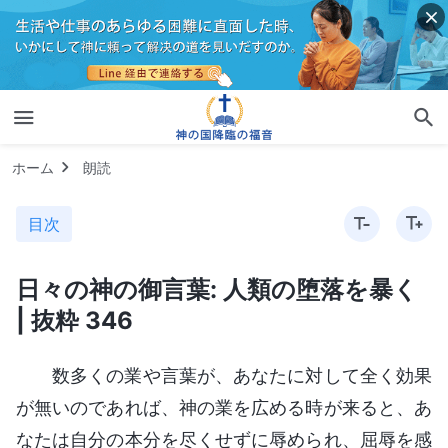
ホーム
朗読
目次
日々の神の御言葉: 人類の堕落を暴く
| 抜粋 346
数多くの業や言葉が、あなたに対して全く効果
が無いのであれば、神の業を広める時が来ると、あ
なたは自分の本分を尽くせずに辱められ、屈辱を感