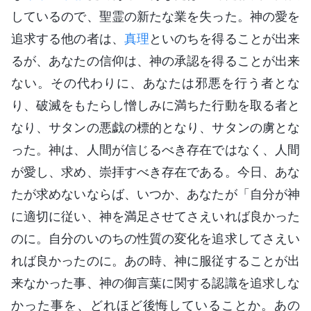
しているので、聖霊の新たな業を失った。神の愛を
追求する他の者は、
真理
といのちを得ることが出来
るが、あなたの信仰は、神の承認を得ることが出来
ない。その代わりに、あなたは邪悪を行う者とな
り、破滅をもたらし憎しみに満ちた行動を取る者と
なり、サタンの悪戯の標的となり、サタンの虜とな
った。神は、人間が信じるべき存在ではなく、人間
が愛し、求め、崇拝すべき存在である。今日、あな
たが求めないならば、いつか、あなたが「自分が神
に適切に従い、神を満足させてさえいれば良かった
のに。自分のいのちの性質の変化を追求してさえい
れば良かったのに。あの時、神に服従することが出
来なかった事、神の御言葉に関する認識を追求しな
かった事を、どれほど後悔していることか。あの