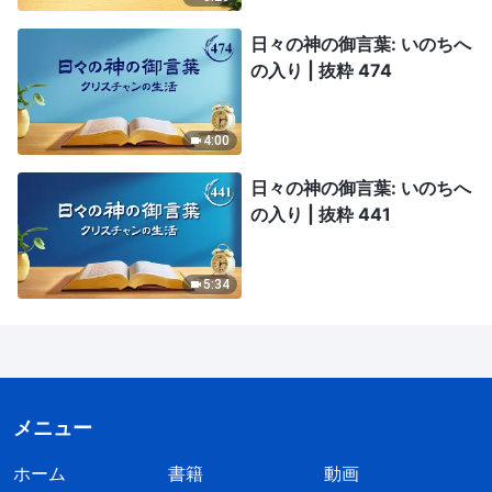
日々の神の御言葉: いのちへ
の入り | 抜粋 474
4:00
日々の神の御言葉: いのちへ
の入り | 抜粋 441
5:34
メニュー
ホーム
書籍
動画