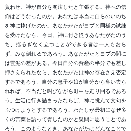
負わせ、神が自分を淘汰したと主張する。神への信
仰はどうなったのか。あなたは本当に自らのいのち
を神に捧げたのか。あなたがたがヨブと同様の試練
を受けたなら、今日、神に付き従うあなたがたのう
ち、揺るぎなく立つことができる者は一人もおら
ず、みな倒れるであろう。あなたがたとヨブの間に
は雲泥の差がある。今日自分の資産の半分でも差し
押さえられたなら、あなたがたは神の存在さえ否定
するであろう。自分の息子や娘が自分から奪い去ら
れれば、不当だと叫びながら町中を走り回るであろ
う。生活に行き詰まったならば、神に挑んで文句を
ぶつけようとするであろう。わたしが最初になぜ多
くの言葉を語って脅したのかと疑問に思うことであ
ろう。このようなとき、あなたがたはどんなことで