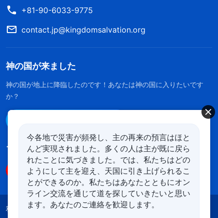
+81-90-6033-9775
contact.jp@kingdomsalvation.org
神の国が来ました
神の国が地上に降臨したのです！あなたは神の国に入りたいです
か？
Line経由で連絡する
今各地で災害が頻発し、主の再来の預言はほと
んど実現されました。多くの人は主が既に戻ら
フォローする
れたことに気づきました。では、私たちはどの
ようにして主を迎え、天国に引き上げられるこ
とができるのか。私たちはあなたとともにオン
ライン交流を通じて道を探していきたいと思い
ます。あなたのご連絡を歓迎します。
利用規約
プライバシーポリシー
クレジット