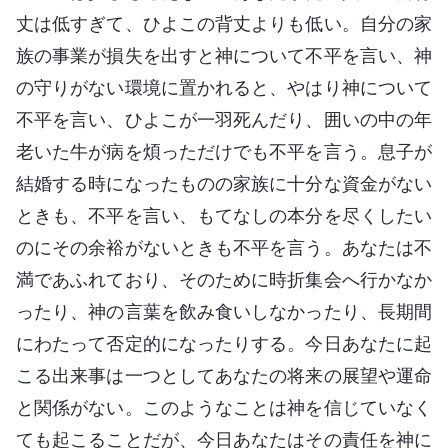
丈は低すぎて、ひよこの背丈よりも低い。自分の家
族の事業が損失を出すと神について不平を言い、神
の守りがない環境に置かれると、やはり神について
不平を言い、ひよこが一羽死んだり、囲いの中の年
老いた牛が病を煩っただけでも不平を言う。息子が
結婚する時になったものの家族に十分な資金がない
ときも、不平を言い、もてなしの本分を尽くしたい
のにその余裕がないときも不平を言う。あなたは不
満であふれており、そのために時折集会へ行かなか
ったり、神の言葉を飲み食いしなかったり、長期間
にわたって否定的になったりする。今日あなたに起
こる出来事は一つとしてあなたの将来の展望や運命
と関係がない。このようなことは神を信じていなく
ても起こることだが、今日あなたはその責任を神に