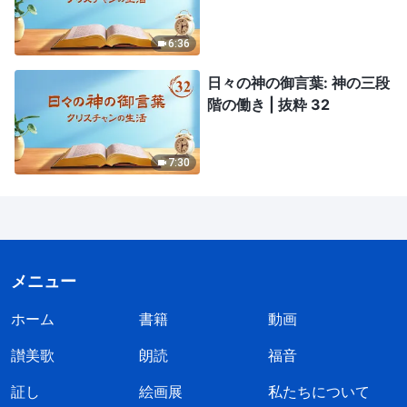
6:36
日々の神の御言葉: 神の三段
階の働き | 抜粋 32
7:30
メニュー
ホーム
書籍
動画
讃美歌
朗読
福音
証し
絵画展
私たちについて