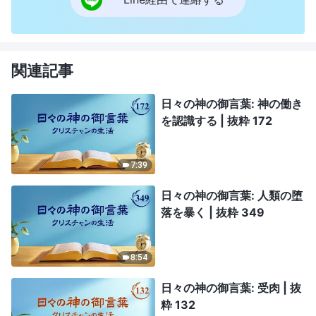
関連記事
日々の神の御言葉: 神の働き
を認識する | 抜粋 172
7:39
日々の神の御言葉: 人類の堕
落を暴く | 抜粋 349
8:54
日々の神の御言葉: 受肉 | 抜
粋 132