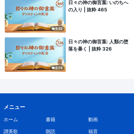
日々の神の御言葉: いのちへ
の入り | 抜粋 465
9:32
日々の神の御言葉: 人類の堕
落を暴く | 抜粋 326
5:15
メニュー
ホーム
書籍
動画
讃美歌
朗読
福音