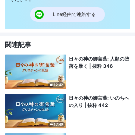
Line経由で連絡する
関連記事
日々の神の御言葉: 人類の堕
落を暴く | 抜粋 346
12:42
日々の神の御言葉: いのちへ
の入り | 抜粋 442
17:40