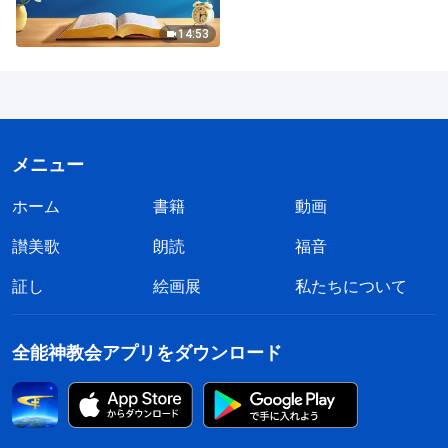
14:53
メニュー
ホーム
書籍
動画
讃美歌
朗読
福音
証し
絵画展
私たちについて
全能神教会アプリをダウンロード