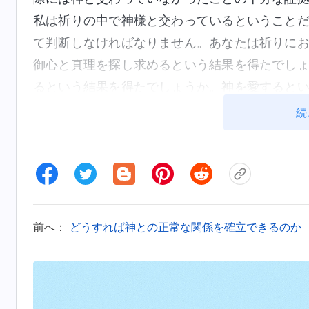
私は祈りの中で神様と交わっているということ
て判断しなければなりません。あなたは祈りに
御心と真理を探し求めるという結果を得たでし
るという結果を得たでしょうか。神を愛すると
も得ていないのであれば、あなたの祈りは空虚
続
ません。
前へ：
どうすれば神との正常な関係を確立できるのか