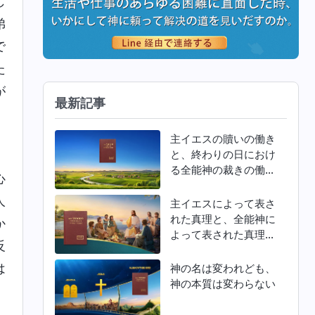
じ
弟
で
た
が
最新記事
主イエスの贖いの働き
と、終わりの日におけ
る全能神の裁きの働き
心
との違い
人
主イエスによって表さ
れた真理と、全能神に
か
よって表された真理と
反
の違い
は
神の名は変われども、
神の本質は変わらない