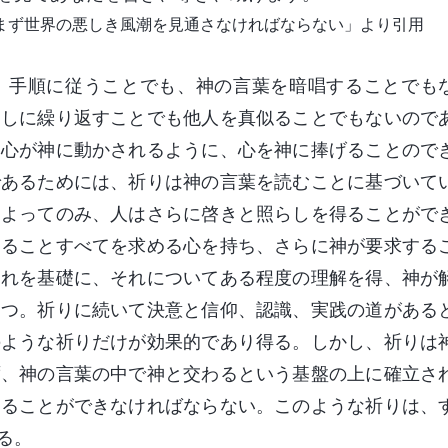
まず世界の悪しき風潮を見通さなければならない」より引用
、手順に従うことでも、神の言葉を暗唱することでも
返しに繰り返すことでも他人を真似ることでもないので
、心が神に動かされるように、心を神に捧げることので
であるためには、祈りは神の言葉を読むことに基づいて
によってのみ、人はさらに啓きと照らしを得ることがで
することすべてを求める心を持ち、さらに神が要求する
それを基礎に、それについてある程度の理解を得、神が
もつ。祈りに続いて決意と信仰、認識、実践の道がある
のような祈りだけが効果的であり得る。しかし、祈りは
ず、神の言葉の中で神と交わるという基盤の上に確立さ
まることができなければならない。このような祈りは、
る。