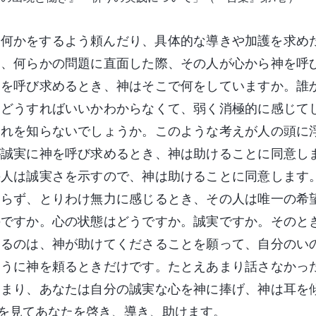
に何かをするよう頼んだり、具体的な導きや加護を求め
ろ、何らかの問題に直面した際、その人が心から神を呼
神を呼び求めるとき、神はそこで何をしていますか。誰
。どうすればいいかわからなくて、弱く消極的に感じて
それを知らないでしょうか。このような考えが人の頭に
が誠実に神を呼び求めるとき、神は助けることに同意し
の人は誠実さを示すので、神は助けることに同意します
おらず、とりわけ無力に感じるとき、その人は唯一の希
のですか。心の状態はどうですか。誠実ですか。そのと
あるのは、神が助けてくださることを願って、自分のい
ように神を頼るときだけです。たとえあまり話さなかっ
つまり、あなたは自分の誠実な心を神に捧げ、神は耳を
を見てあなたを啓き、導き、助けます。