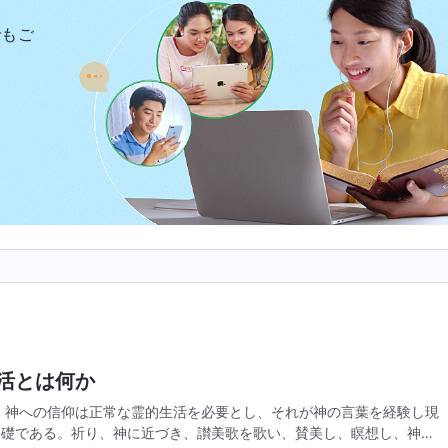
でもご
活とは何か
 神への信仰は正常な霊的生活を必要とし、それが神の言葉を経験し現
基礎である。祈り、神に近づき、讃美歌を歌い、賛美し、瞑想し、神の