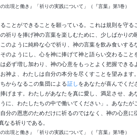
神の出現と働き』「祈りの実践について」（『言葉』第1巻）
祈ることができることを願っている。これは規則を守る
朝の祈りを捧げ神の言葉を楽しむために、少しばかりの
。このように純粋な心で祈り、神の言葉を飲み食いする
朝そのようにし、心を神に捧げて神と語らい交わること
識は必ず増し加わり、神の心意をもっとよく把握できる
おお神よ、わたしは自分の本分を尽くすことを望みます
たちからなるこの集団による
証し
をあなたが喜んでくだ
に捧げます。わたしがあなたを真に愛し、満足させ、あ
ように、わたしたちの中で働いてください」。あなたが
。自分の恩恵のためだけに祈るのではなく、神の心意に
真なる祈りである。
神の出現と働き』「祈りの実践について」（『言葉』第1巻）