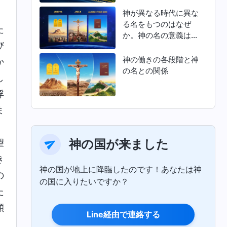
神が異なる時代に異な
る名をもつのはなぜ
た
か。神の名の意義は何
び
か
神の働きの各段階と神
か
の名との関係
し
浮
ま
。
神の国が来ました
望
き
神の国が地上に降臨したのです！あなたは神
の
の国に入りたいですか？
た
傾
Line経由で連絡する