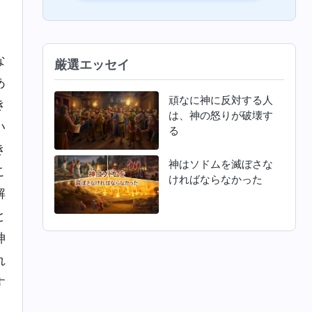
な
厳選エッセイ
あ
頑なに神に反対する人
き
は、神の怒りが破壊す
い
る
き
神はソドムを滅ぼさな
こ
ければならなかった
解
と
神
れ
す