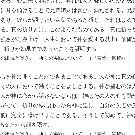
である。心は光で満たされ、神はなんと愛しいのかと感
とに耳を傾けることで兄弟姉妹は喜びに満たされる。兄
であり、彼らが語りたい言葉であると感じ、それはまる
ある。真の祈りとは、このようなものである。真に祈っ
る強さがこみ上げ、人生において神を愛する以上に価値
、祈りが効果的であったことを証明する。
神の出現と働き』「祈りの実践について」（『言葉』第1巻）
が心を神に開くことができることである。人が神に真の
はその人において働くことをよしとする。神が望むのは
。人が神に心から話さないならば、神はその人の心を動
たがって、祈りの核心は心から神に話し、自分の欠点や
の前に完全に曝け出すことである。そうして初めて、神
あなたから顔を隠す。
神の出現と働き』「祈りの実践について」（『言葉』第1巻）