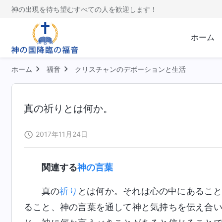
神の出現を待ち望むすべての人を歓迎します！
ホーム
ホーム
福音
クリスチャンのデボーションと生活
真の祈りとは何か。
2017年11月24日
関連する
神の言葉
真の
祈り
とは何か。それは心の中にあるこ
ること、神の言葉を通して神と気持ちを伝え合