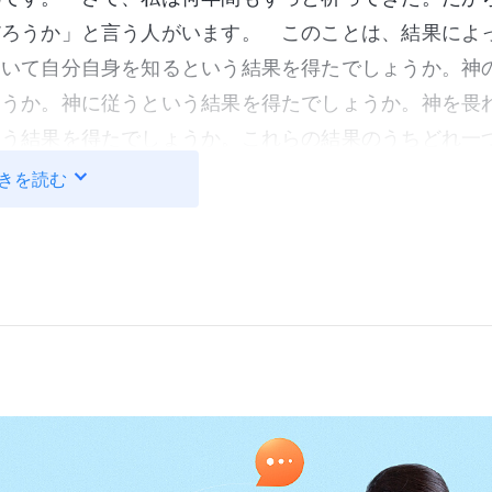
だろうか」と言う人がいます。 このことは、結果によ
おいて自分自身を知るという結果を得たでしょうか。神
ょうか。神に従うという結果を得たでしょうか。神を畏
いう結果を得たでしょうか。これらの結果のうちどれ一
であり、無意味であり、単に神との真の交わりになって
きを読む
『いのちに入ることに関する交わりと説教』より引用