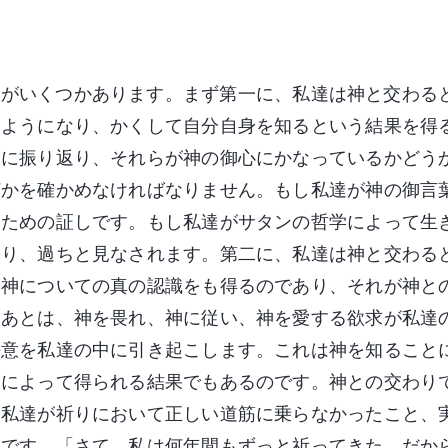
果がいくつかあります。まず第一に、私達は神と交わる
るようになり、かくして自分自身を知るという結果を得
繁に振り返り、それらが神の御心にかなっているかどう
何かを確かめなければなりません。もし私達が神の御言
るための証しです。もし私達がサタンの哲学によって生
あり、過ちと見なされます。第二に、私達は神と交わる
、神についての真の認識をも得るのであり、それが神と
たあとは、神を畏れ、神に従い、神を愛する欲求が私達
決意を私達の中に引き起こします。これは神を知ること
とによって得られる結果でもあるのです。神との交わり
は私達が祈りにおいて正しい道筋に乗らなかったこと、
拠です。「さて、私は何年間もずっと祈ってきた。だか