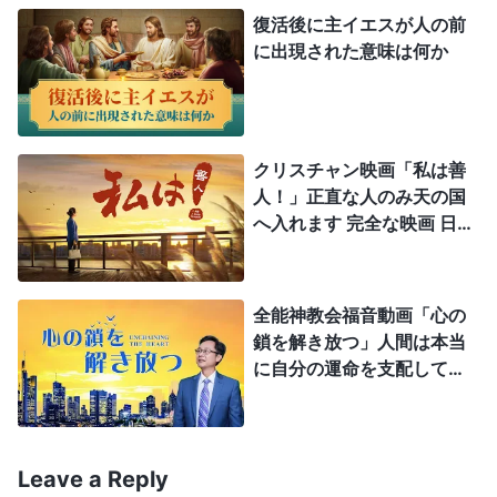
ていませんでした。しかし、死から復活し、元の
復活後に主イエスが人の前
姿、元の性質、そして肉にあったときからの人間に
に出現された意味は何か
対する認識をもって、主イエスが目の前に戻ってき
たのです。そのため、主イエスは最初にトマスのと
ころへ行って自身のわき腹に触れさせ、復活後の霊
クリスチャン映画「私は善
体を見させただけでなく、自身の霊体に触れさせて
人！」正直な人のみ天の国
それを感じさせ、彼の疑念を完全に払拭したので
へ入れます 完全な映画 日本
語吹き替え
す。主イエスが十字架にかけられる前、トマスは常
にイエスがキリストであることに疑念を抱き、信じ
全能神教会福音動画「心の
ることができないでいました。トマスの神に対する
鎖を解き放つ」人間は本当
信仰は、自分の目で見えるもの、自分の手で触れら
に自分の運命を支配してい
るのだろうか 日本語
れるものだけに基づいていたのです。この種の人の
信仰について、主イエスはよく理解していました。
このような人たちは天なる神だけを信じ、神に遣わ
Leave a Reply