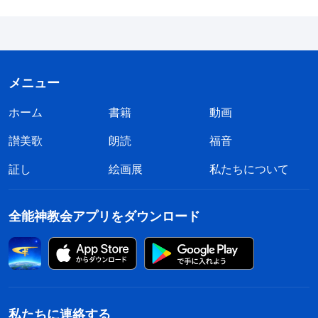
神であることを認め、信じるようになりました。こ
のとき、トマスはもはや疑っていませんでしたが、
キリストに会う機会は永遠に失われていました。キ
リストと共にあり、キリストに付き従い、キリスト
メニュー
を知る機会、キリストによって完全にされる機会を
ホーム
書籍
動画
永遠に失ったのです。主イエスの出現と言葉によ
讃美歌
朗読
福音
り、疑いに満ちた人の信仰に対する結論、および審
判が下されました。イエスは実際の言葉と業によっ
証し
絵画展
私たちについて
て、疑念を抱く人、天なる神を信じるだけでキリス
トを疑う人に対し、神はそうした人の信仰も、疑念
全能神教会アプリをダウンロード
を抱きながら付き従うことも褒めないと伝えたので
す。そのような人が神とキリストを完全に信じる日
こそ、神の大いなる働きが完了した日なのです。も
ちろんその日は、彼らの疑いに審判が下る日でもあ
私たちに連絡する