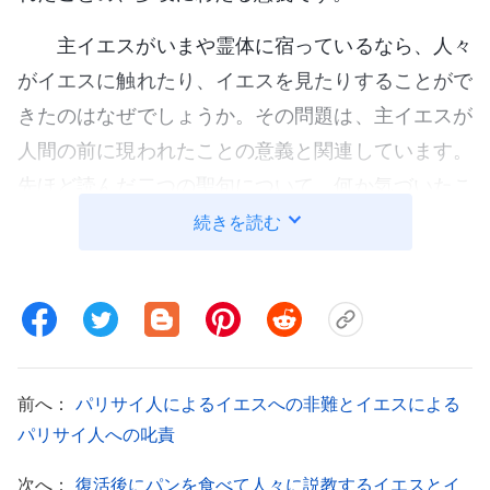
主イエスがいまや霊体に宿っているなら、人々
がイエスに触れたり、イエスを見たりすることがで
きたのはなぜでしょうか。その問題は、主イエスが
人間の前に現われたことの意義と関連しています。
先ほど読んだ二つの聖句について、何か気づいたこ
とはありますか。通常、霊体は見ることも触れるこ
続きを読む
ともできず、また復活後、主イエスがそれまでに着
手していた働きはすでに完了していました。したが
って理論的に言えば、イエスが元の姿で人々の前に
戻り、彼らに会う必要はまったくなかったのです。
しかし、主イエスの霊体がトマスのような人の前に
前へ：
パリサイ人によるイエスへの非難とイエスによる
現われたことで、その意義がより具体的なものとな
パリサイ人への叱責
り、人々の心に一層深く刻み込まれました。トマス
次へ：
復活後にパンを食べて人々に説教するイエスとイ