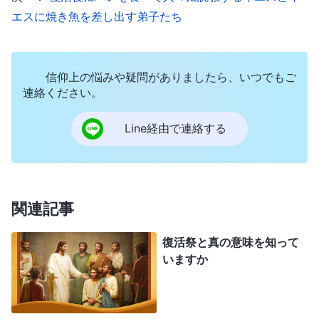
の前に現われたイエスは、疑いを抱くトマスに自身
エスに焼き魚を差し出す弟子たち
の手を触れさせ、「手をのばしてわたしのわきにさ
し入れてみなさい。信じない者にならないで、信じ
る者になりなさい」と言いました。この言葉と振る
信仰上の悩みや疑問がありましたら、いつでもご
連絡ください。
舞いは、主イエスが復活して初めて伝えたい、行な
いたいと思ったことではなく、十字架にかけられる
Line経由で連絡する
前から伝えたい、行ないたいと思っていたことで
す。なぜなら、トマスの疑いはこのときに始まった
ことではなく、主イエスに付き従っている間ずっと
関連記事
彼が抱いていたものだったからです。十字架にかけ
られる前から、主イエスがトマスのような人たちの
復活祭と真の意味を知って
ことを理解していたのは明らかです。このことから
いますか
何がわかりますか。主イエスは復活後も依然として
同じだったということです。イエスの本質は変わっ