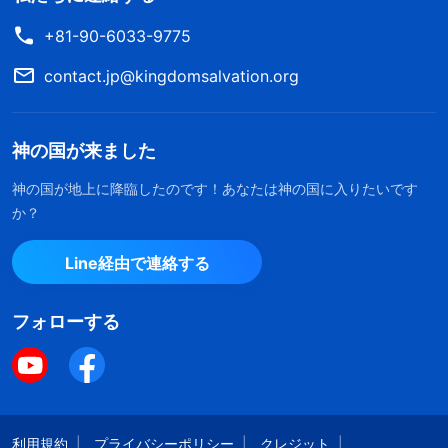
ります。キリストへの姿勢によって彼らの運命は決
+81-90-6033-9775
まったのであって、頑なに疑いを抱いているせいで
信仰は実を結ばず、頑固なせいで希望は叶わなかっ
contact.jp@kingdomsalvation.org
たのです。そのような人の天なる神に対する信仰は
幻想によって育まれており、またキリストを疑うと
神の国が来ました
いうのが神に対する彼らの本当の態度だったので、
神の国が地上に降臨したのです！あなたは神の国に入りたいです
たとえ主イエスの釘あとに触れたところで、その信
か？
仰は依然として無益なままで、その結末はざるで水
Line経由で連絡する
を汲むようなもの、つまりすべて無駄だとしか言い
ようがありませんでした。主イエスがトマスに言っ
フォローする
たことはまた、次のことを万人にはっきり述べるも
のでもありました。つまり、復活した主イエスは、
三十三年と半年にわたって人類の間で働きを行なっ
た主イエスだということです。イエスは十字架にか
利用規約
プライバシーポリシー
クレジット