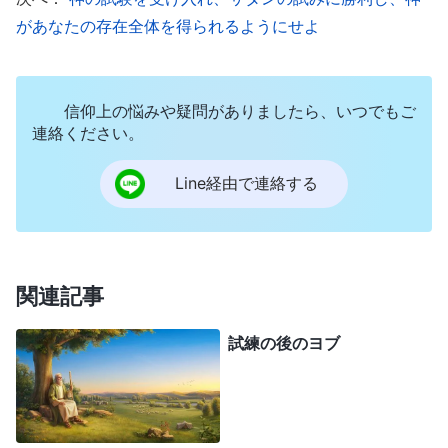
ることはできません。それはヨブの信仰、決意、そ
があなたの存在全体を得られるようにせよ
して神への畏れと従順に対して与えられたもので
す。ヨブは自らの命という代価を払って地上での喜
信仰上の悩みや疑問がありましたら、いつでもご
びと幸せを勝ち取り、また地上における神の真の被
連絡ください。
造物として、誰にも妨げられずに創造主を礼拝する
権利と資格を勝ち取りましたが、それは完全に自然
Line経由で連絡する
で理にかなったことです。これもまた、ヨブが耐え
抜いた試みによる最も偉大な成果の一つです。
まだ救われていない人々の生活はしばしばサタ
関連記事
ンに邪魔され、支配さえされています。言い換えれ
試練の後のヨブ
ば、救われていない人々はサタンの虜であり、自由
がなく、サタンに放棄されておらず、神を礼拝する
権利も資格もなく、サタンにしっかり追跡され、激