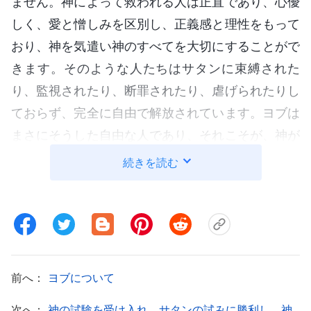
ません。神によって救われる人は正直であり、心優
しく、愛と憎しみを区別し、正義感と理性をもって
おり、神を気遣い神のすべてを大切にすることがで
きます。そのような人たちはサタンに束縛された
り、監視されたり、断罪されたり、虐げられたりし
ておらず、完全に自由で解放されています。ヨブは
まさにそうした自由な人であり、それこそが、神が
彼をサタンに渡した理由の意義なのです。
続きを読む
ヨブはサタンに虐げられましたが、同時に永遠
の自由と解放を獲得し、二度とサタンの堕落、虐
待、および中傷の対象にならず、その代わり神の顔
の光の中、束縛されず自由に生きる権利、神から与
前へ：
ヨブについて
えられた祝福の中で生きる権利を得ました。誰もこ
の権利を剥奪したり、滅ぼしたり、取り上げたりす
次へ：
神の試験を受け入れ、サタンの試みに勝利し、神