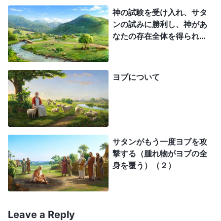
しく攻撃されます。そのような人には語るべき幸せ
神の試験を受け入れ、サタ
がなく、普通の存在でいる権利もなく、さらには尊
ンの試みに勝利し、神があ
厳もありません。あなたが立ち上がり、神への信
なたの存在全体を得られる
ようにせよ
仰、従順、そして畏れを武器に命がけでサタンと戦
い、サタンを完全に打ち負かし、そうしてサタンが
ヨブについて
あなたを見るたびに尻尾を巻いて怯えるようにな
り、あなたへの攻撃と非難を完全に放棄するなら、
そのとき初めてあなたは救われ、自由になるので
す。サタンとの関係を完全に断ち切ろうと決意して
サタンがもう一度ヨブを攻
いても、サタンを打ち負かす武器を身につけていな
撃する（腫れ物がヨブの全
いのであれば、あなたはまだ危険な状態にありま
身を覆う）（２）
す。時間が経ち、サタンにひどく苦しめられ、一握
りの力も自分の中に残っていないのに、それでもま
だ
証し
をすることができず、サタンの断罪と攻撃か
Leave a Reply