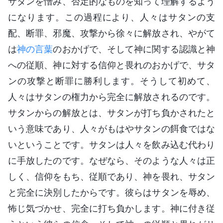
サタンを憎み、否定的なものを知って理解するよう
になります。この過程により、人々はサタンの支
配、断罪、邪魔、攻撃から徐々に解放され、やがて
は
神の言葉
のおかげで、そして神に関する認識と神
への従順、神に対する信仰と畏れのおかげで、サタ
ンの攻撃と断罪に勝利します。そうして初めて、
人々はサタンの権力から完全に解放されるのです。
サタンからの解放とは、サタンが打ち負かされたと
いう意味であり、人々がもはやサタンの餌食ではな
いということです。サタンは人々を飲み込む代わり
に手放したのです。なぜなら、そのような人々は正
しく、信仰をもち、従順であり、神を畏れ、サタン
と完全に決別したからです。彼らはサタンを辱め、
怖じ気づかせ、完全に打ち負かします。神に付き従