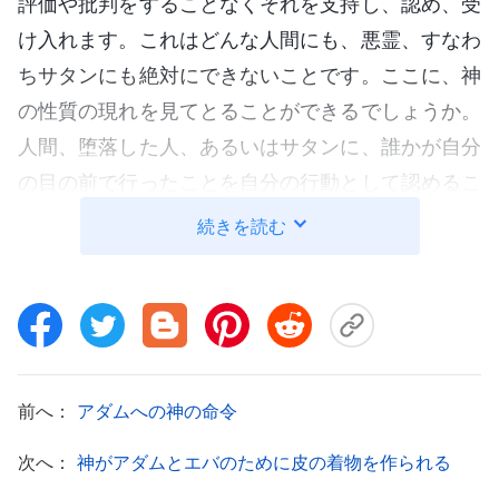
評価や批判をすることなくそれを支持し、認め、受
け入れます。これはどんな人間にも、悪霊、すなわ
ちサタンにも絶対にできないことです。ここに、神
の性質の現れを見てとることができるでしょうか。
人間、堕落した人、あるいはサタンに、誰かが自分
の目の前で行ったことを自分の行動として認めるこ
とができるでしょうか。もちろんできません。きっ
続きを読む
とその自分とは別の人物または勢力と、その立場を
争って戦うのではないでしょうか。もちろんそうで
しょう。もしあのときアダムと一緒にいたのが堕落
した人間かサタンだったなら、彼らは間違いなくア
ダムのしたことを否定したでしょう。自分が独自に
前へ：
アダムへの神の命令
考えられること、独特の見解を持っていることを証
次へ：
神がアダムとエバのために皮の着物を作られる
明するために、アダムのしたことをすべて否定した