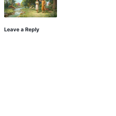
知ることはできませんし、神の性質の表現や明示を
見出すこともできません。そうではありませんか。
今説明したことに同意されるでしょうか。神はアダ
ムがしたことに対して、「よくやった、お前は正し
Leave a Reply
いことをした、お前に同意しよう」と壮大に宣言し
たりはしませんでした。ただ心の中でアダムのした
ことを認め、受け入れ、褒め称えたのです。これは
人間が創造されてから、神の指示によって行った最
初のことでした。人間が神の代理として、神の代わ
りに行ったのです。神の目から見れば、それは自分
が人間に与えた知性によって行われたことでした。
神はそれを良いこととして、肯定的に捉えました。
このときアダムが行ったことは、神の知性が人間を
通して現れた最初の出来事であり、それは神の視点