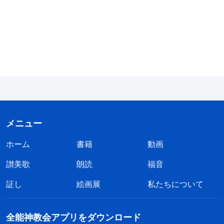
から見て優れた現れだったのです。ここであなたが
たに伝えたいのは、神がその所有するものと神その
もの、そしてその知性の一部を人間に授けたのは、
人間を神の現れとなる生き物にするためだったとい
うことです。このような生きる被造物が神の代理と
して物事を行うことこそ、まさしく神がずっと見た
がっていたことだったのです。
『神を知ることについて』「神の働き、神の性質、そして
メニュー
神自身 I.」（『言葉』第2巻）
ホーム
書籍
動画
讃美歌
朗読
福音
証し
絵画展
私たちについて
全能神教会アプリをダウンロード