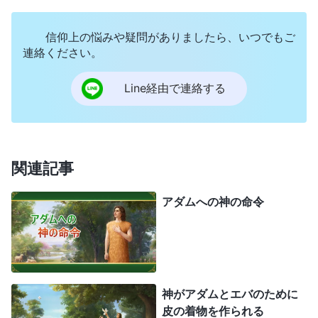
はずです。「その名前にしたいと？ いや、わたし
ならその名前にはしない。わたしはこの名前にす
信仰上の悩みや疑問がありましたら、いつでもご
る。君はトムと名付けたが、わたしはハリーと呼ぶ
連絡ください。
ことにする。わたしは自分がどれだけ利口かを示し
Line経由で連絡する
てみせる」といったふうにです。これはどのような
本性でしょうか。恐ろしく傲慢ではありませんか。
そして神はどうでしょうか。神にそのような性質は
あるでしょうか。神はアダムがしたことに、何かお
関連記事
かしな反対をしたでしょうか。そんなことは一切あ
アダムへの神の命令
りません。神が示す性質には、論争、傲慢、独善な
どは一切見られないのです。それは明らかです。こ
れは些細なことに見えるかもしれませんが、神の本
質を理解せず、神がどのように働きどんな態度を持
神がアダムとエバのために
つかを心から知ろうとしていなければ、神の性質を
皮の着物を作られる