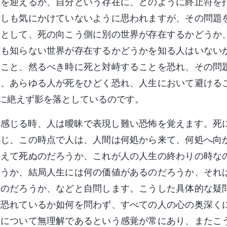
終を迎えるか、自分という存在に、どのように終止符を
少しも気にかけていないように思われますが、その問題
人として、死の向こう側に別の世界が存在するかどうか
誰も知らない世界が存在するかどうかを知る人はいない
うこと、然るべき時に死と対峙することを恐れ、その問
て、あらゆる人が死をひどく恐れ、人生において避ける
に絶えず影を落としているのです。
と感じる時、人は曖昧で表現し難い恐怖を覚えます。死
感じ、この時点で人は、人間は何処から来て、何処へ向
終えて死ぬのだろうか、これが人の人生の終わりの時な
ろうか、結局人生には何の価値があるのだろうか、それ
なのだろうか、などと自問します。こうした具体的な疑
ど恐れているか如何を問わず、すべての人の心の奥深く
生について無理解であるという感覚が常にあり、またこ