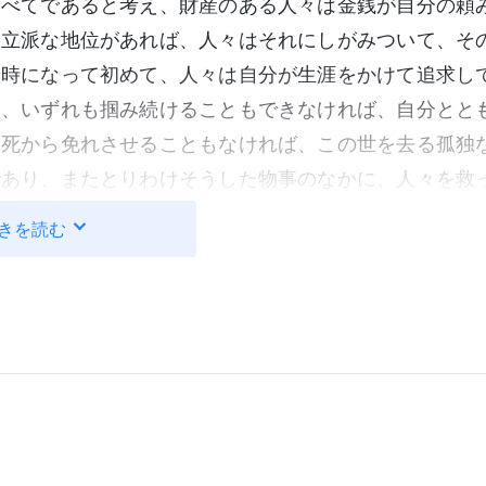
すべてであると考え、財産のある人々は金銭が自分の頼
。立派な地位があれば、人々はそれにしがみついて、そ
る時になって初めて、人々は自分が生涯をかけて追求し
り、いずれも掴み続けることもできなければ、自分とと
を死から免れさせることもなければ、この世を去る孤独
であり、またとりわけそうした物事のなかに、人々を救
ということに気付きます。人々は、この物質世界で富と
きを読む
楽、安楽の錯覚を覚え、その結果、道を踏み外します
平和、慰め、心の平穏を求めて手足をばたつかせてもが
間は何処から来て、なぜ生きていて、どこへ行くのか、
いる時、人々は富や名声により誘惑され、惑わされ、支
の流れは速く、年月は瞬く間に過ぎ去り、人は、気付か
、まもなくこの世を去ろうとする時、この世の物事はす
ものを手放さずに繋ぎ止めておくことはもはやできない