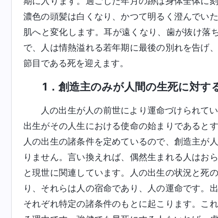
期に入ります。過ごした年月の跡は身体全体に
濃色の頭髪は白くなり、かつて明るく澄んでい
肌へと変化します。耳が遠くなり、歯が抜け落
で、人は情熱溢れる若年期に最後の別れを告げ
節目である死を迎えます。
1．創造主のみが人間の生死に対す
人の出生が人の前世により運命づけられて
出生がその人生における使命の始まりであると
人の出生の諸条件を定めているので、創造主が
りません。言い換えれば、偶然生まれる人はお
と現世に関連しています。人の出生の状況と死
り、それらは人の宿命であり、人の運命です。
それぞれ特定の諸条件のもとに起こります。こ