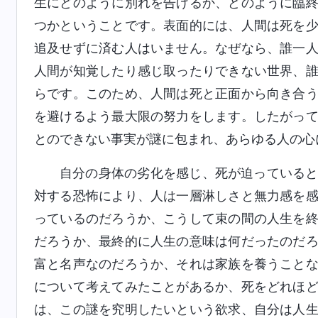
生にどのように別れを告げるか、どのように臨
つかということです。表面的には、人間は死を
追及せずに済む人はいません。なぜなら、誰一
人間が知覚したり感じ取ったりできない世界、
らです。このため、人間は死と正面から向き合
を避けるよう最大限の努力をします。したがっ
とのできない事実が謎に包まれ、あらゆる人の心
自分の身体の劣化を感じ、死が迫っている
対する恐怖により、人は一層淋しさと無力感を
っているのだろうか、こうして束の間の人生を
だろうか、最終的に人生の意味は何だったのだ
富と名声なのだろうか、それは家族を養うこと
について考えてみたことがあるか、死をどれほ
は、この謎を究明したいという欲求、自分は人