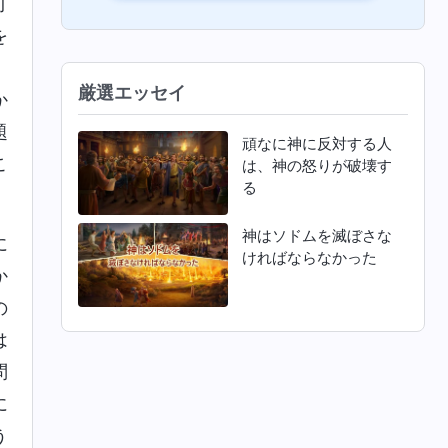
打
を
、
厳選エッセイ
か
題
頑なに神に反対する人
こ
は、神の怒りが破壊す
る
神はソドムを滅ぼさな
に
ければならなかった
か
の
は
問
に
う