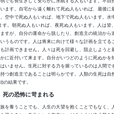
虚弱でも長生きして安らかに永眠する人もいます。不自
もいます。自宅から遠く離れて死ぬ人もいれば、最後に
す。空中で死ぬ人もいれば、地下で死ぬ人もいます。水
ます。朝死ぬ人もいれば、夜死ぬ人もいます。人は皆
みますが、自分の運命から脱したり、創造主の統治から
というものです。人は将来に向けて様々な計画を立てる
にも計画できません。人々は死を回避し、阻止しようと
静かに近付いて来ます。自分がいつどのように死ぬかを
人はいません。生死に対する力を握っているのは人間で
を持つ創造主であることは明らかです。人類の生死は自
治の結果です。
、死の恐怖に苛まれる
家族を養うことでも、人生の大望を抱くことでもなく、