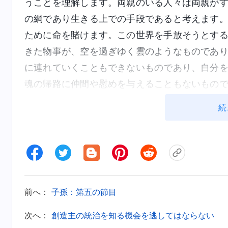
うことを理解します。両親のいる人々は両親が
の綱であり生きる上での手段であると考えます
ために命を賭けます。この世界を手放そうとす
きた物事が、空を過ぎゆく雲のようなものであ
に連れていくこともできないものであり、自分
魂の帰路に仲間や慰めを与えることもないもの
て死を超越することを可能にするものなどない
続
声を得ることで、一時的な満足感、束の間の悦
人々はそのようにして、広大な人間の世界で、
うちに、次々と襲ってくる波に呑まれます。人
ど、最も理解するべき重要な問題を見出せずに
され、道を見失って取り返しがつきません。時
前へ：
子孫：第五の節目
うちに、人生の壮年期に別れを告げます。人は
て流れ去って行き、それまで自分の持っていた
次へ：
創造主の統治を知る機会を逃してはならない