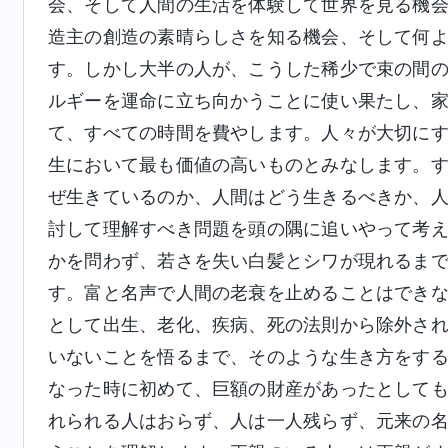
会、そして人間の生活を体験して世界を見る機
造主の創造の素晴らしさを知る機会、そして何
す。しかし大半の人が、こうした稀少で束の間
ルギーを運命に立ち向かうことに使い果たし、
て、すべての時間を費やします。人々が大切に
生において最も価値の高いものとみなします。
ぜ生きているのか、人間はどう生きるべきか、
討して理解すべき問題を頭の隅に追いやって考
かを問わず、若さを失い白髪とシワが現れるま
す。富と名声で人間の老衰を止めることはでき
として出生、老化、疾病、死の法則から除外さ
いないことを悟るまで、そのような生き方をす
なった時に初めて、巨額の財産があったとして
れられる人はおらず、人は一人残らず、元来の