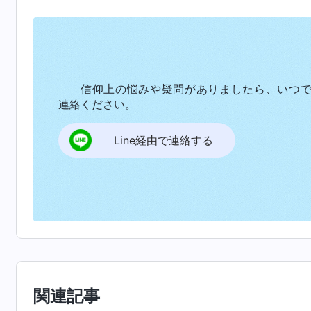
いう認識へと徐々に辿り着きます。そして、自
ん坊のようだと実感します。この時点において
その意味、自分がこの世に現れた理由をじっく
のは本当にあるのだろうか、天国は本当に存在
信仰上の悩みや疑問がありましたら、いつ
か、といったことを人が益々知りたくなるのは
連絡ください。
何かを知りたい気持ちが強くなります。死が近
くなるので、死に対する恐れが日々強くなりま
Line経由で連絡する
二つあります。一つ目には、自分の人生を依存
事すべてを置き去りにしようとしていることで
足を踏み入れるのが不安になるような、馴染み
かおうとしていることです。この二つの理由の
で決して知ることのなかった混乱と無力感を覚
の地上に足を踏み入れた時にまず理解すべきこ
か、人間の運命を支配するのは誰か、人間の存
関連記事