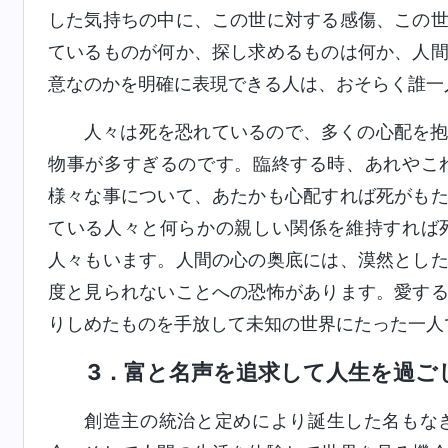
した気持ちの中に、この世に対する感傷、この
ているものが何か、探し求めるものは何か、人
意なのかを明確に表現できる人は、おそらく誰一
人々は死を恐れているので、多くの心配を
物事が多すぎるのです。臨終する時、あれやこ
様々な事について、あたかも心配すれば死がも
ている人々と何らかの親しい関係を維持すれば
人々もいます。人間の心の奥底には、漠然とし
度と見られないことへの恐怖があります。愛す
りしめたものを手放して未知の世界にたった一人
3．富と名声を追求して人生を過ご
創造主の統治と定めにより誕生した名もな