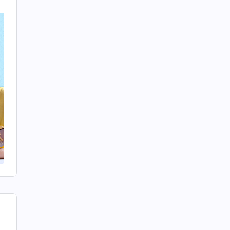
赤
と
も
う
は
強
は
物
、
向
ま
こ
の
こ