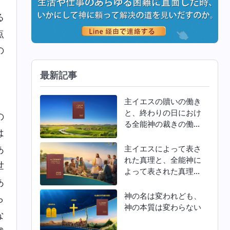
、
る
点
の
最新記事
主イエスの贖いの働き
と、終わりの日におけ
の
る全能神の裁きの働き
は
との違い
主イエスによって表さ
あ
れた真理と、全能神に
世
よって表された真理と
あ
の違い
神の名は変われども、
ら
神の本質は変わらない
な