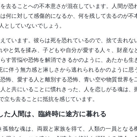
世を去ることへの不本意さが混在しています。人間が恐
間は何に対して感傷的になるか、何を残して去るのが不
人としていないでしょう。
抱えています。彼らは死を恐れているので、捨て去れな
れやと気を揉み、子どもや自分が愛する人々、財産な
たらす苦悩や恐怖を解消できるかのように、あたかも生
死に伴う無力感と淋しさから逃れられるかのように思
た恐怖、愛する人と離別する恐怖、青い空や物質世界を
る人と共にいることに慣れきった、人を恋しがる魂は、
で立ち去ることに抵抗を感じています。
した人間は、臨終時に途方に暮れる
き孤独な魂は、両親と家族を得て、人類の一員となる