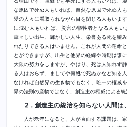
る理由です。強健でも早死にする人もいれば、
な原因で死ぬ人もいれば、自然な原因で死ぬ人
愛の人々に看取られながら目を閉じる人もいま
に沈む人もいれば、災害の犠牲者となる人もい
華々しい出生、輝かしい人生、栄誉ある死を望
れたりできる人はいません。これが人間の運命
とができますが、出生と他界の経緯や時期は誰
大限の努力をしますが、やはり、死は人知れず
る人はおらず、ましてや何処で死ぬかなど知る
なければ自然界の生き物でもなく、唯一の権威
界の法則の産物ではなく、創造主の権威による統
2．創造主の統治を知らない人間は
人が老年になると、人が直面する課題は、