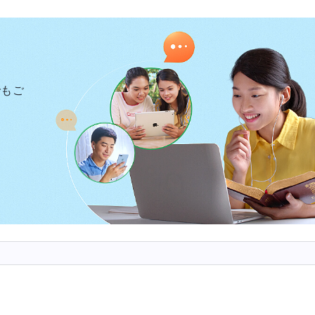
分がまだ名もなき、この世に生まれたばかりの泣き叫ぶ
人は、人生で何を成し遂げたか、生きていることの価値
り考えることを余儀なくされます。そして、来世という
するのだろうか、報いというものは本当にあるのだろ
でもご
、この時点です。人は死に近付けば近付くほど、人生と
付けば近付くほど、人の心は益々空虚になり、無力感が
す。人々が死に近付く時にこのような感情が表れる理由
してきた富と名声を失いつつあり、この世の目に見える
す。二つ目には、愛する人々や支援の手段が存在しない
のない世界、謎に包まれた未知の領域にただ独りで立ち
ため、あらゆる人は死に直面すると、不安になり、それ
えます。人々は、実際にこの時点になって初めて、人が
とは、人間がどこから来るのか、なぜ人々は生きている
在に糧を施し、それを統治するのは誰であるのかという