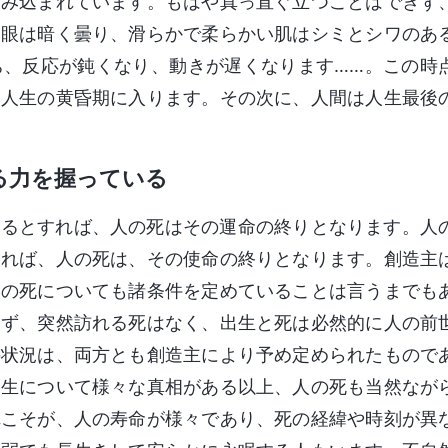
刻み込まれています。もはや真っ直ぐ立つことはできず
た眼は暗く曇り、滑らかで柔らかい肌はシミとシワのあ
ち、反応が鈍くなり、動きが遅くなります……。この時
、人生の黄昏期に入ります。その次に、人間は人生最後
る力を握っている
いるとすれば、人の死はその運命の終りとなります。人
すれば、人の死は、その使命の終りとなります。創造主
人の死についても諸条件を定めていることは言うまでも
らず、突然訪れる死はなく、出生と死は必然的に人の前
の状況は、両方とも創造主により予め定められたもので
出生について様々な真相がある以上、人の死も当然なが
れこそが、人の寿命が様々であり、死の経緯や時刻が異