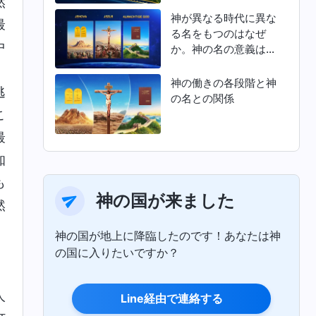
然
神が異なる時代に異な
最
る名をもつのはなぜ
中
か。神の名の意義は何
か
、
神の働きの各段階と神
逃
の名との関係
こ
最
知
も
神の国が来ました
然
神の国が地上に降臨したのです！あなたは神
の国に入りたいですか？
人
Line経由で連絡する