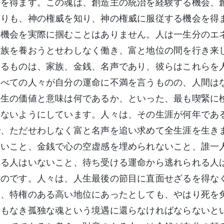
会を得ます。この魂は、創造主の統治を経験する機会、
よりも、神の権威を知り、神の権威に服従する機会を得
の機会を実際に掴むことはありません。人は一生分のエ
家族を養おうとせわしなく働き、富と地位の間を行き来
するものは、家族、金銭、名声であり、彼らはこれらを
すべての人々が自分の運命に不満を言うものの、人間は
人生の価値と意味は何であるか、といった、最も喫緊に
えないようにしています。人々は、その生涯が何年であ
で、ただせわしなく富と名声を追い求めて全生涯を生き
ないこと、金銭で心の空虚感を埋められないこと、誰一
れる人はいないこと、待ち受ける運命から逃れられる人
るのです。人々は、人生最後の節目に直面せざるを得な
も、特権のある高い地位にあったとしても、やはり死を
名もなき孤独な魂という境遇に還らなければならないと