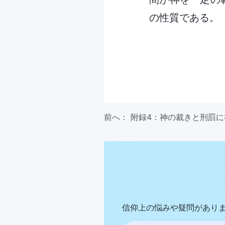
の性質である。
前へ：
附録4：
神の裁きと刑罰に
信仰上の悩みや疑問があり