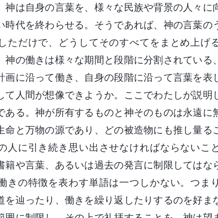
。神は自身の言葉を、様々な民族や背景の人々に
い時代を終わらせる。そうであれば、神の言葉の
しただけで、どうしてそのすべてをまとめ上げ
、神の働きは様々な期間と段階に分割されている
計画に沿って働き、自身の段階に沿って言葉を表
して人間が想像できようか。ここでわたしが説明
である。神が所有するものと神そのものは永遠に
生命と万物の源であり、どの被造物にも推し量る
の人に引き続き思い出させなければならないこ
書籍や言葉、あるいは過去の発言に制限してはな
働きの特徴を表わす単語は一つしかない。つま
道を辿ったり、働きを繰り返したりするのを好ま
範囲に制限し、その上で礼拝することを、神は望