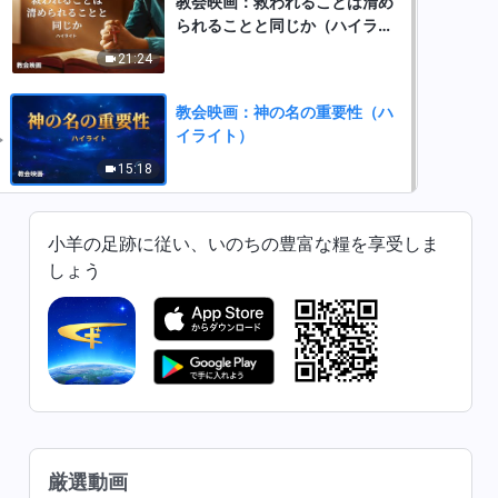
教会映画：救われることは清め
られることと同じか（ハイライ
ト）
21:24
教会映画：神の名の重要性（ハ
イライト）
15:18
小羊の足跡に従い、いのちの豊富な糧を享受しま
しょう
厳選動画