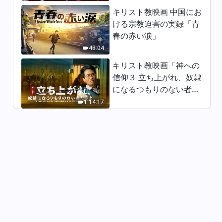
キリスト教映画 中国にお
ける宗教迫害の実録「青
春の赤い涙」
48:04
キリスト教映画「神への
信仰３ 立ち上がれ、奴隷
になるつもりのない者た
ちよ」日本語吹き替え
1:14:17