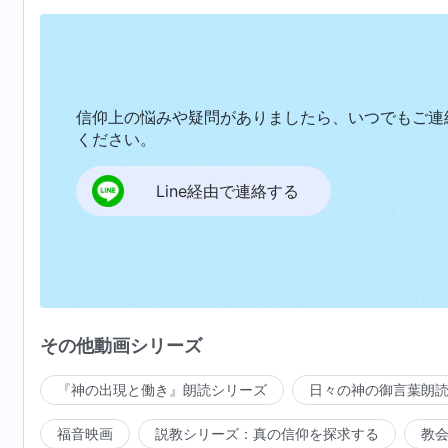
信仰上の悩みや疑問がありましたら、いつでもご連
ください。
Line経由で連絡する
その他動画シリーズ
『神の出現と働き』朗読シリーズ
日々の神の御言葉朗
福音映画
説教シリーズ：真の信仰を探求する
教