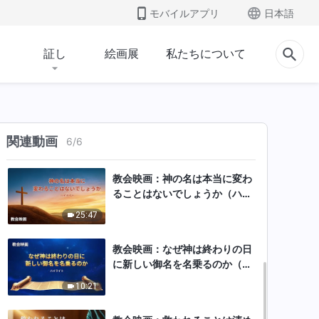
モバイルアプリ
日本語
教会映画：終わりの日に到来し
た神はなぜ全能神と呼ばれるの
証し
絵画展
私たちについて
か（ハイライト）
9:29
教会映画：全能神と主イエスは
1つの神なのか？（ハイライ
ト）
関連動画
6
/
6
6:08
教会映画：神の名は本当に変わ
ることはないでしょうか（ハイ
ライト）
25:47
教会映画：なぜ神は終わりの日
に新しい御名を名乗るのか（ハ
イライト）
10:21