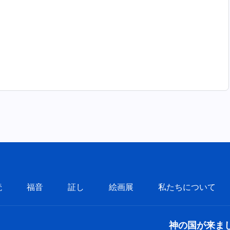
読
福音
証し
絵画展
私たちについて
神の国が来ま