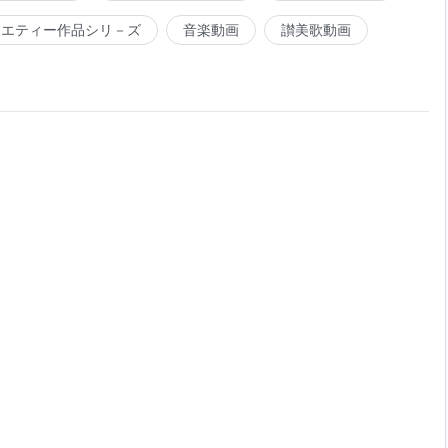
ラエティー作品シリ－ズ
音楽動画
讃美歌動画