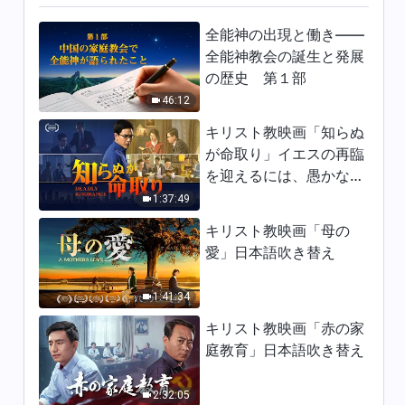
全能神の出現と働き——
全能神教会の誕生と発展
の歴史 第１部
46:12
キリスト教映画「知らぬ
が命取り」イエスの再臨
を迎えるには、愚かな乙
女になってはならない
1:37:49
キリスト教映画「母の
愛」日本語吹き替え
1:41:34
キリスト教映画「赤の家
庭教育」日本語吹き替え
2:32:05