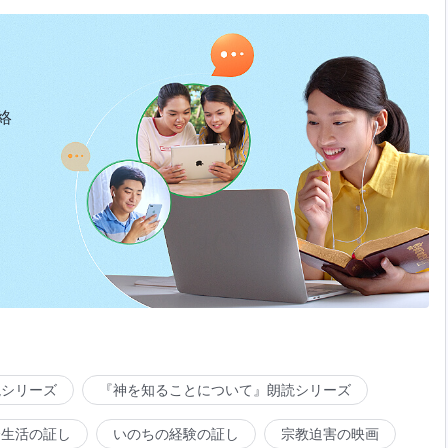
絡
読シリーズ
『神を知ることについて』朗読シリーズ
会生活の証し
いのちの経験の証し
宗教迫害の映画