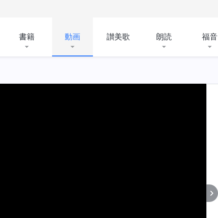
書籍
動画
讃美歌
朗読
福音