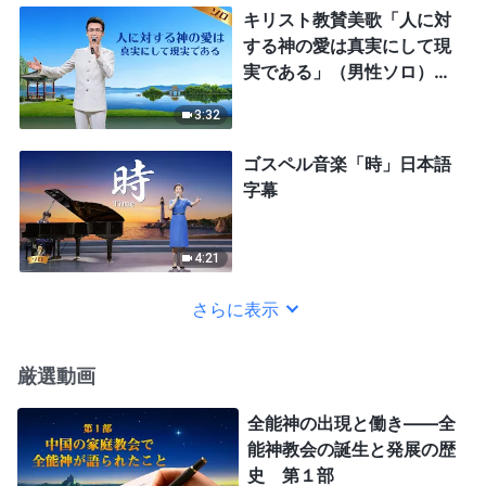
キリスト教賛美歌「人に対
する神の愛は真実にして現
実である」（男性ソロ）日
本語字幕
3:32
ゴスペル音楽「時」日本語
字幕
4:21
さらに表示
厳選動画
全能神の出現と働き——全
能神教会の誕生と発展の歴
史 第１部