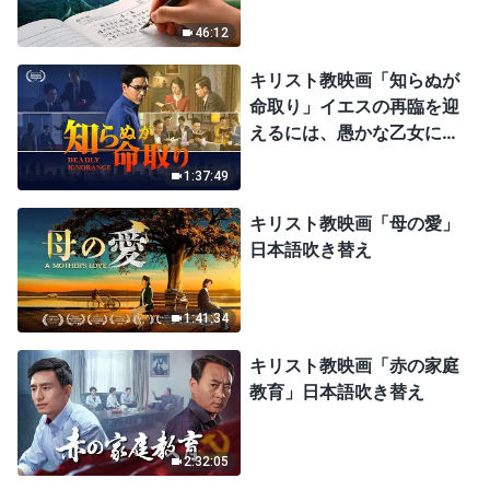
46:12
キリスト教映画「知らぬが
命取り」イエスの再臨を迎
えるには、愚かな乙女にな
ってはならない
1:37:49
キリスト教映画「母の愛」
日本語吹き替え
1:41:34
キリスト教映画「赤の家庭
教育」日本語吹き替え
2:32:05