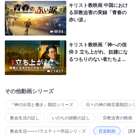
キリスト教映画 中国におけ
る宗教迫害の実録「青春の
赤い涙」
48:04
キリスト教映画「神への信
仰３ 立ち上がれ、奴隷にな
るつもりのない者たちよ」
日本語吹き替え
1:14:17
その他動画シリーズ
『神の出現と働き』朗読シリーズ
日々の神の御言葉朗読シ
教会生活の証し
いのちの経験の証し
宗教迫害の映画
教会生活――バラエティー作品シリ－ズ
音楽動画
讃