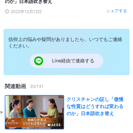
のか」日本語吹き替え
シェアする
2022年12月12日
信仰上の悩みや疑問がありましたら、いつでもご連絡
ください。
Line経由で連絡する
関連動画
30
/
131
クリスチャンの証し「傲慢
な性質はどうすれば変わる
のか」日本語吹き替え
44:04