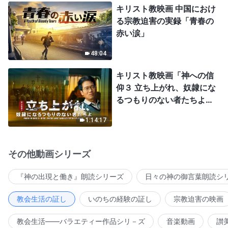
キリスト教映画 中国におけ
る宗教迫害の実録「青春の
赤い涙」
48:04
キリスト教映画「神への信
仰３ 立ち上がれ、奴隷にな
るつもりのない者たちよ」
日本語吹き替え
1:14:17
その他動画シリーズ
『神の出現と働き』朗読シリーズ
日々の神の御言葉朗読シ
教会生活の証し
いのちの経験の証し
宗教迫害の映画
教会生活――バラエティー作品シリ－ズ
音楽動画
讃