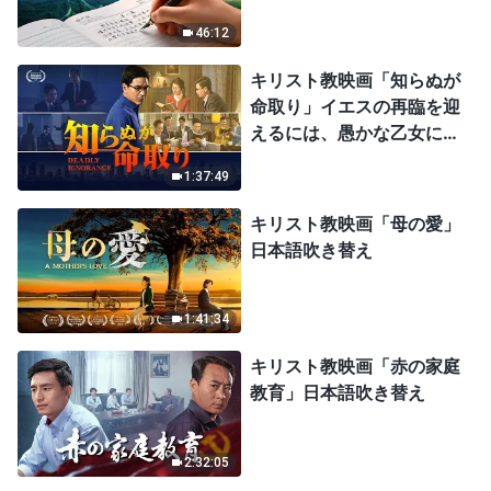
46:12
キリスト教映画「知らぬが
命取り」イエスの再臨を迎
えるには、愚かな乙女にな
ってはならない
1:37:49
キリスト教映画「母の愛」
日本語吹き替え
1:41:34
キリスト教映画「赤の家庭
教育」日本語吹き替え
2:32:05