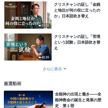
クリスチャンの証し「金銭
と地位が何の役に立ったの
か」日本語吹き替え
37:25
クリスチャンの証し「苦境
という試験」日本語吹き替
え
42:39
さらに表示
厳選動画
全能神の出現と働き——全
能神教会の誕生と発展の歴
史 第１部