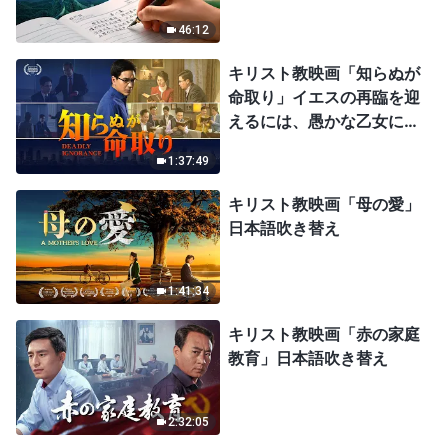
46:12
キリスト教映画「知らぬが
命取り」イエスの再臨を迎
えるには、愚かな乙女にな
ってはならない
1:37:49
キリスト教映画「母の愛」
日本語吹き替え
1:41:34
キリスト教映画「赤の家庭
教育」日本語吹き替え
2:32:05