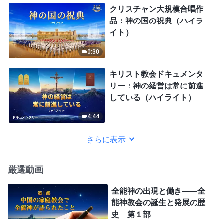
クリスチャン大規模合唱作
品：神の国の祝典（ハイラ
イト）
0:30
キリスト教会ドキュメンタ
リー：神の経営は常に前進
している（ハイライト）
4:44
さらに表示
厳選動画
全能神の出現と働き——全
能神教会の誕生と発展の歴
史 第１部