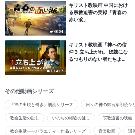
キリスト教映画 中国におけ
る宗教迫害の実録「青春の
赤い涙」
48:04
キリスト教映画「神への信
仰３ 立ち上がれ、奴隷にな
るつもりのない者たちよ」
日本語吹き替え
1:14:17
その他動画シリーズ
『神の出現と働き』朗読シリーズ
日々の神の御言葉朗読シ
教会生活の証し
いのちの経験の証し
宗教迫害の映画
教会生活――バラエティー作品シリ－ズ
音楽動画
讃