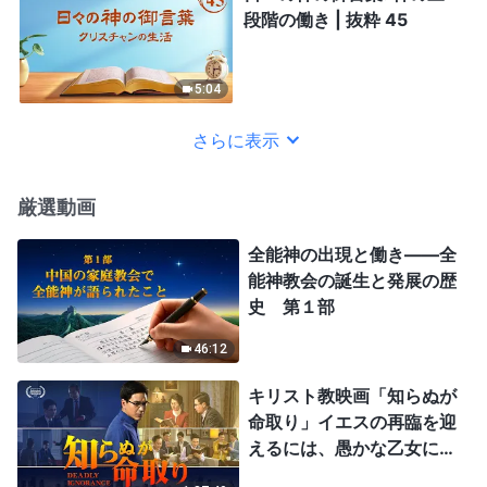
段階の働き | 抜粋 45
5:04
さらに表示
厳選動画
全能神の出現と働き——全
能神教会の誕生と発展の歴
史 第１部
46:12
キリスト教映画「知らぬが
命取り」イエスの再臨を迎
えるには、愚かな乙女にな
ってはならない