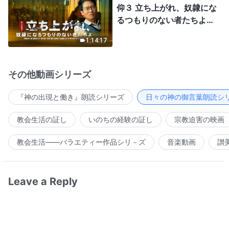
仰３ 立ち上がれ、奴隷にな
るつもりのない者たちよ」
日本語吹き替え
1:14:17
その他動画シリーズ
『神の出現と働き』朗読シリーズ
日々の神の御言葉朗読シ
教会生活の証し
いのちの経験の証し
宗教迫害の映画
教会生活――バラエティー作品シリ－ズ
音楽動画
讃
Leave a Reply