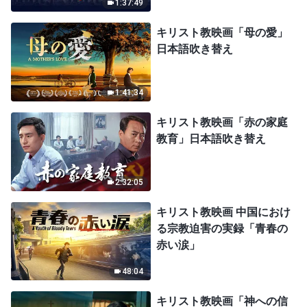
1:37:49
キリスト教映画「母の愛」
日本語吹き替え
1:41:34
キリスト教映画「赤の家庭
教育」日本語吹き替え
2:32:05
キリスト教映画 中国におけ
る宗教迫害の実録「青春の
赤い涙」
48:04
キリスト教映画「神への信