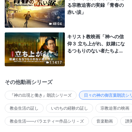
る宗教迫害の実録「青春の
赤い涙」
48:04
キリスト教映画「神への信
仰３ 立ち上がれ、奴隷にな
るつもりのない者たちよ」
日本語吹き替え
1:14:17
その他動画シリーズ
『神の出現と働き』朗読シリーズ
日々の神の御言葉朗読シ
教会生活の証し
いのちの経験の証し
宗教迫害の映画
教会生活――バラエティー作品シリ－ズ
音楽動画
讃