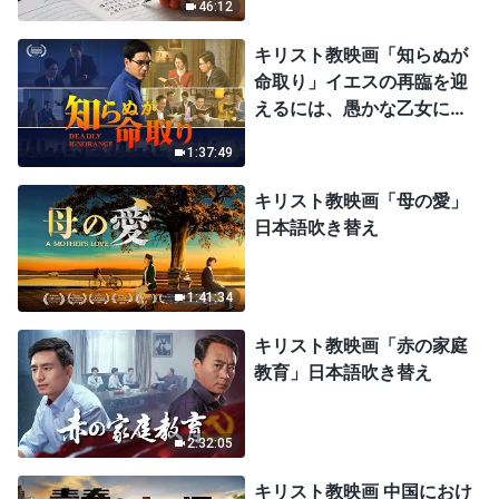
46:12
キリスト教映画「知らぬが
命取り」イエスの再臨を迎
えるには、愚かな乙女にな
ってはならない
1:37:49
キリスト教映画「母の愛」
日本語吹き替え
1:41:34
キリスト教映画「赤の家庭
教育」日本語吹き替え
2:32:05
キリスト教映画 中国におけ