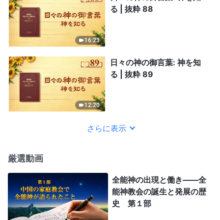
る | 抜粋 88
16:23
日々の神の御言葉: 神を知
る | 抜粋 89
12:20
さらに表示
厳選動画
全能神の出現と働き——全
能神教会の誕生と発展の歴
史 第１部