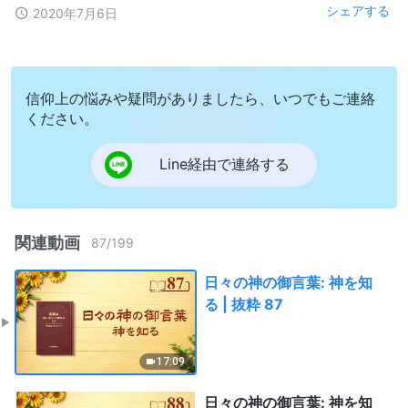
シェアする
2020年7月6日
信仰上の悩みや疑問がありましたら、いつでもご連絡
ください。
Line経由で連絡する
関連動画
87
/
199
日々の神の御言葉: 神を知
る | 抜粋 87
17:09
日々の神の御言葉: 神を知