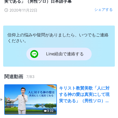
実である」（男性ソロ）日本語字幕
シェアする
2020年11月22日
信仰上の悩みや疑問がありましたら、いつでもご連絡
ください。
Line経由で連絡する
関連動画
7
/
83
キリスト教賛美歌「人に対
する神の愛は真実にして現
実である」（男性ソロ）日
本語字幕
3:32