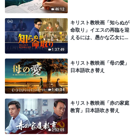
46:12
キリスト教映画「知らぬが
命取り」イエスの再臨を迎
えるには、愚かな乙女にな
ってはならない
1:37:49
キリスト教映画「母の愛」
日本語吹き替え
1:41:34
キリスト教映画「赤の家庭
教育」日本語吹き替え
2:32:05