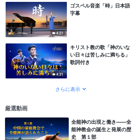
ゴスペル音楽「時」日本語
字幕
4:21
キリスト教の歌「神のいな
い日々は苦しみに満ちる」
歌詞付き
4:31
さらに表示
厳選動画
全能神の出現と働き——全
能神教会の誕生と発展の歴
史 第１部