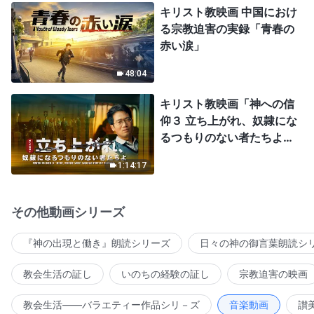
キリスト教映画 中国におけ
る宗教迫害の実録「青春の
赤い涙」
48:04
キリスト教映画「神への信
仰３ 立ち上がれ、奴隷にな
るつもりのない者たちよ」
日本語吹き替え
1:14:17
その他動画シリーズ
『神の出現と働き』朗読シリーズ
日々の神の御言葉朗読シ
教会生活の証し
いのちの経験の証し
宗教迫害の映画
教会生活――バラエティー作品シリ－ズ
音楽動画
讃