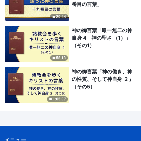
番目の言葉」
20:24
神の御言葉「唯一無二の神
自身 4 神の聖さ （1）」
（その1）
58:13
神の御言葉「神の働き、神
の性質、そして神自身 ２」
（その5）
1:05:37
メニュー