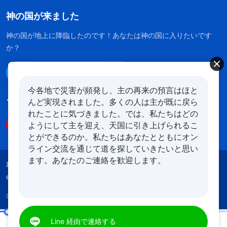
神の国が来ました
神の国が地上に降臨したのです！あなたは神の国に入りたいです
か？
Line経由で連絡する
今各地で災害が頻発し、主の再来の預言はほと
んど実現されました。多くの人は主が既に戻ら
フォローする
れたことに気づきました。では、私たちはどの
ようにして主を迎え、天国に引き上げられるこ
とができるのか。私たちはあなたとともにオン
ライン交流を通じて道を探していきたいと思い
ます。あなたのご連絡を歓迎します。
利用規約
プライバシーポリシー
クレジット
cookies
Copyright © 2026
全能神教会
All rights reserved.
Line 経由で連絡する
あなたがたは自分の行いを考慮すべきである