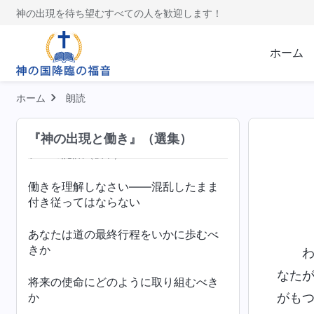
神の出現を待ち望むすべての人を歓迎します！
実践（６）
ホーム
イスラエルの民のように神に仕える
ペテロの経験──刑罰と裁きに関するペ
ホーム
朗読
テロの認識
（前半）
『神の出現と働き』（選集）
ペテロの経験──刑罰と裁きに関するペ
テロの認識
（後半）
働きを理解しなさい――混乱したまま
付き従ってはならない
あなたは道の最終行程をいかに歩むべ
きか
なた
将来の使命にどのように取り組むべき
か
がも