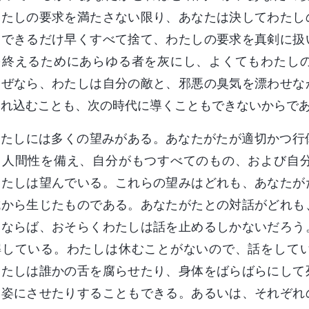
わたしの要求を満たさない限り、あなたは決してわたし
はできるだけ早くすべて捨て、わたしの要求を真剣に扱
を終えるためにあらゆる者を灰にし、よくてもわたし
なぜなら、わたしは自分の敵と、邪悪の臭気を漂わせな
連れ込むことも、次の時代に導くこともできないからで
わたしには多くの望みがある。あなたがたが適切かつ行
と人間性を備え、自分がもつすべてのもの、および自
わたしは望んでいる。これらの望みはどれも、あなたが
抗から生じたものである。あなたがたとの対話がどれも
たならば、おそらくわたしは話を止めるしかないだろう
解している。わたしは休むことがないので、話をして
わたしは誰かの舌を腐らせたり、身体をばらばらにして
な姿にさせたりすることもできる。あるいは、それぞれ