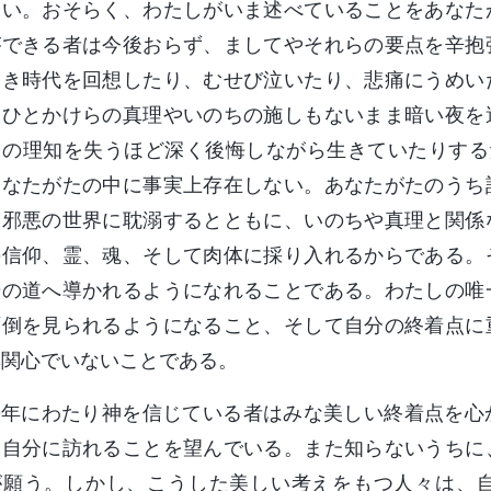
ない。おそらく、わたしがいま述べていることをあなた
ができる者は今後おらず、ましてやそれらの要点を辛抱
良き時代を回想したり、むせび泣いたり、悲痛にうめい
、ひとかけらの真理やいのちの施しもないまま暗い夜を
ての理知を失うほど深く後悔しながら生きていたりする
あなたがたの中に事実上存在しない。あなたがたのうち
と邪悪の世界に耽溺するとともに、いのちや真理と関係
の信仰、霊、魂、そして肉体に採り入れるからである。
光の道へ導かれるようになれることである。わたしの唯
面倒を見られるようになること、そして自分の終着点に
無関心でいないことである。
長年にわたり神を信じている者はみな美しい終着点を心
然自分に訪れることを望んでいる。また知らないうちに
が願う。しかし、こうした美しい考えをもつ人々は、