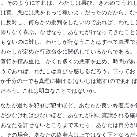
る。そのようにすれば、わたしは喜び、きわめてうれ
には善、悪には悪をもって報いよ」だったのだから、な
しに反対し、何らかの批判をしたいのであれば、わたし
は限りなく喜ぶ。なぜなら、あなたが行なってきたこと
係もないのに対し、わたしが行なうことはすべて真理で
、わたしが定めた行政命令に関係しているからである。
、善行を積み重ね、かくも多くの悪事を止め、時間があ
そうであれば、わたしは喜びを感じるだろう。言ってお
か千分の一でも真理に捧げる(ないしは施す)のであれ
いだろう。これは明白なことではないか。
あなたが過ちを犯せば犯すほど、あなたが良い終着点を
ちが少なければ少ないほど、あなたが神に賞讃される確
があなたを許せないところまで来たら、あなたは自分が
う。その場合、あなたの終着点は上ではなく下となるだ