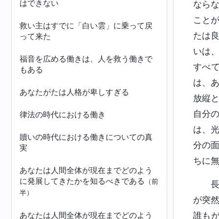
はできない
なら
こと
救い主はすでに「白い雲」に乗って戻
たは
って来た
いは
福音を広める働きは、人を救う働きで
すべ
もある
は、
あなたがたは人格が卑しすぎる
放縦
自分
律法の時代における働き
は、
贖いの時代における働きについての真
分の
実
ちに
あなたは人間全体が現在までどのよう
に発展してきたかを知るべきである
（前
半）
が突
あなたは人間全体が現在までどのよう
誰も