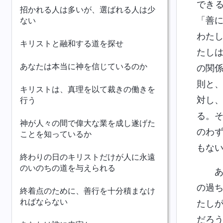
でき
招かれる人は多いが、選ばれる人は少
「善
ない
わた
キリストと融和する道を探せ
たし
あなたは本当に神を信じているのか
の関
則と
キリストは、真理を以て裁きの働きを
対し
行う
る。
神が人々の間で偉大な業を成し遂げた
のわず
ことを知っているか
もな
終わりの日のキリストだけが人に永遠
のいのちの道を与えられる
の過
終着点のために、善行を十分積まなけ
ればならない
たし
だろ