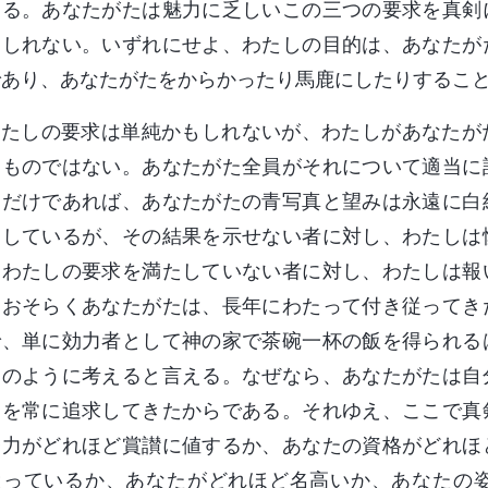
ある。あなたがたは魅力に乏しいこの三つの要求を真剣
もしれない。いずれにせよ、わたしの目的は、あなたが
であり、あなたがたをからかったり馬鹿にしたりするこ
わたしの要求は単純かもしれないが、わたしがあなたが
なものではない。あなたがた全員がそれについて適当に
るだけであれば、あなたがたの青写真と望みは永遠に白
力しているが、その結果を示せない者に対し、わたしは
、わたしの要求を満たしていない者に対し、わたしは報
。おそらくあなたがたは、長年にわたって付き従ってき
で、単に効力者として神の家で茶碗一杯の飯を得られる
このように考えると言える。なぜなら、あなたがたは自
則を常に追求してきたからである。それゆえ、ここで真
努力がどれほど賞讃に値するか、あなたの資格がどれほ
従っているか、あなたがどれほど名高いか、あなたの