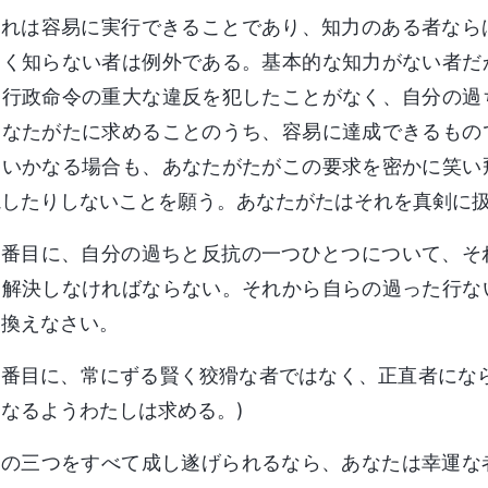
これは容易に実行できることであり、知力のある者なら
たく知らない者は例外である。基本的な知力がない者だ
、行政命令の重大な違反を犯したことがなく、自分の過
あなたがたに求めることのうち、容易に達成できるもの
。いかなる場合も、あなたがたがこの要求を密かに笑い
視したりしないことを願う。あなたがたはそれを真剣に
二番目に、自分の過ちと反抗の一つひとつについて、そ
を解決しなければならない。それから自らの過った行な
き換えなさい。
三番目に、常にずる賢く狡猾な者ではなく、正直者にな
なるようわたしは求める。)
この三つをすべて成し遂げられるなら、あなたは幸運な