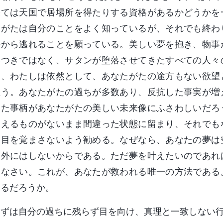
果ては天国で居場所を得たりする資格があるかどうかを
たがたは自分のことをよく知っているが、それでも終わ
手から逃れることを願っている。美しい夢を抱き、物事
いつきではなく、サタンが堕落させてきたすべての人々
も、わたしは依然として、あなたがたの途方もない欲望
思う。あなたがたの過ちが多数あり、反抗した事実が増
した事柄があなたがたの美しい未来像にふさわしいだろ
抑えるものがないまま間違った状態に留まり、それでも
ま目を覚まさないよう勧める。なぜなら、あなたの夢は
例外にはしないからである。ただ夢を叶えたいのであれ
しなさい。これが、あなたが救われる唯一の方法である
あるだろうか。
まずは自分の過ちに残らず目を向け、真理と一致しない