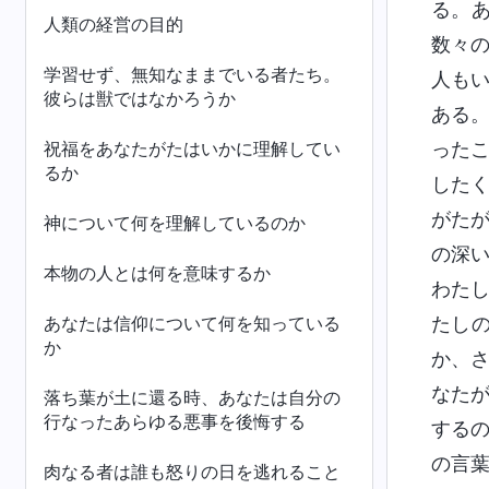
る。
人類の経営の目的
数々
学習せず、無知なままでいる者たち。
人も
彼らは獣ではなかろうか
ある
祝福をあなたがたはいかに理解してい
った
るか
した
がた
神について何を理解しているのか
の深
本物の人とは何を意味するか
わた
あなたは信仰について何を知っている
たし
か
か、
なた
落ち葉が土に還る時、あなたは自分の
行なったあらゆる悪事を後悔する
する
の言
肉なる者は誰も怒りの日を逃れること