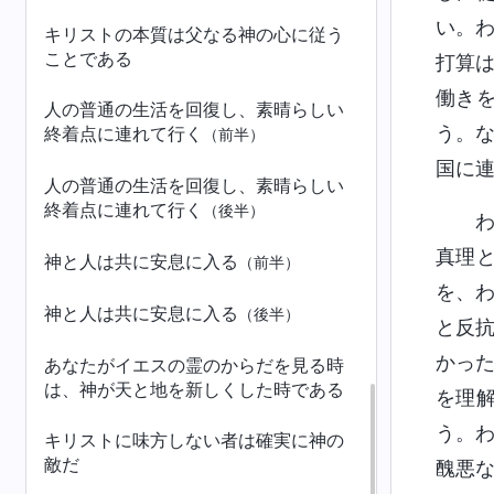
い。
キリストの本質は父なる神の心に従う
ことである
打算
働き
人の普通の生活を回復し、素晴らしい
う。
終着点に連れて行く
（前半）
国に
人の普通の生活を回復し、素晴らしい
終着点に連れて行く
（後半）
真理
神と人は共に安息に入る
（前半）
を、
神と人は共に安息に入る
（後半）
と反
かっ
あなたがイエスの霊のからだを見る時
は、神が天と地を新しくした時である
を理
う。
キリストに味方しない者は確実に神の
敵だ
醜悪