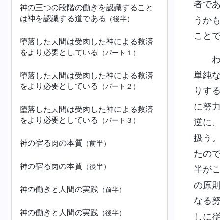
者で
神の三つの段階の働きを認識すること
は神を認識する道である
（後半）
うか
こと
堕落した人間は受肉した神による救済
をより必要としている
（パート１）
単純
堕落した人間は受肉した神による救済
をより必要としている
（パート２）
りす
に努
堕落した人間は受肉した神による救済
をより必要としている
（パート３）
逆に
扱う
神の宿る肉の本質
（前半）
たの
神の宿る肉の本質
（後半）
半が
の原
神の働きと人間の実践
（前半）
なる
神の働きと人間の実践
（後半）
しに