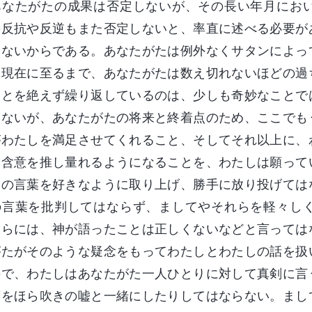
あなたがたの成果は否定しないが、その長い年月にお
の反抗や反逆もまた否定しないと、率直に述べる必要が
いないからである。あなたがたは例外なくサタンによっ
。現在に至るまで、あなたがたは数え切れないほどの過
ことを絶えず繰り返しているのは、少しも奇妙なことで
くないが、あなたがたの将来と終着点のため、ここでも
がわたしを満足させてくれること、そしてそれ以上に、
い含意を推し量れるようになることを、わたしは願って
しの言葉を好きなように取り上げ、勝手に放り投げては
の言葉を批判してはならず、ましてやそれらを軽々し
さらには、神が語ったことは正しくないなどと言っては
がたがそのような疑念をもってわたしとわたしの話を扱
ので、わたしはあなたがた一人ひとりに対して真剣に言
葉をほら吹きの嘘と一緒にしたりしてはならない。まし