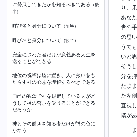
に発展してきたかを知るべきである
（後
り、
半）
あな
呼び名と身分について
（前半）
者の
の思
呼び名と身分について
（後半）
うで
完全にされた者だけが意義ある人生を
いと
送ることができる
そう
地位の祝福は脇に置き、人に救いをも
分を
たらす神の心意を理解するべきである
たま
たを
自己の観念で神を規定している人がど
うして神の啓示を受けることができる
直視
だろうか
階が
神とその働きを知る者だけが神の心に
かなう