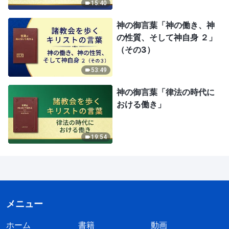
15:40
神の御言葉「神の働き、神
の性質、そして神自身 ２」
（その3）
53:49
神の御言葉「律法の時代に
おける働き」
19:54
メニュー
ホーム
書籍
動画