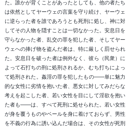
た。誰かが背くことがあったとしても、他の者たち
は依然としてヤーウェの言葉を守り続け、ヤーウェ
に逆らった者を誰であろうとも死刑に処し、神に対
してその人物を隠すことは一切なかった。安息日を
守らなかった者、乱交の罪を犯した者、そしてヤー
ウェへの捧げ物を盗んだ者は、特に厳しく罰せられ
た。安息日を破った者は例外なく、彼ら（民衆）に
よって石打ちの刑に処刑されるか、むち打ちによっ
て処刑された。姦淫の罪を犯したもの——単に魅力
的な女性に劣情を抱いた者、悪女に対してみだらな
考えを起こした者、若い女性を目にして淫欲を抱い
た者も——は、すべて死刑に処せられた。若い女性
が身を覆うものやベールを身に着けておらず、男性
を不義の行為に誘い込んだ場合は、その女性が死刑