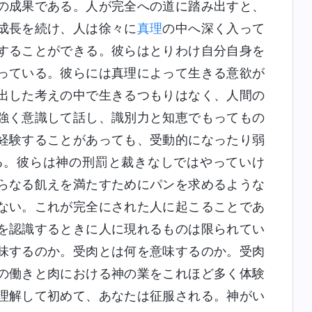
の成果である。人が完全への道に踏み出すと、
成長を続け、人は徐々に
真理
の中へ深く入って
することができる。彼らはとりわけ自分自身を
っている。彼らには真理によって生きる意欲が
出した考えの中で生きるつもりはなく、人間の
強く意識して話し、識別力と知恵でもってもの
経験することがあっても、受動的になったり弱
る。彼らは神の刑罰と裁きなしではやっていけ
らなる飢えを満たすためにパンを求めるような
ない。これが完全にされた人に起こることであ
を認識するときに人に現れるものは限られてい
味するのか。受肉とは何を意味するのか。受肉
の働きと肉における神の業をこれほど多く体験
理解して初めて、あなたは征服される。神がい