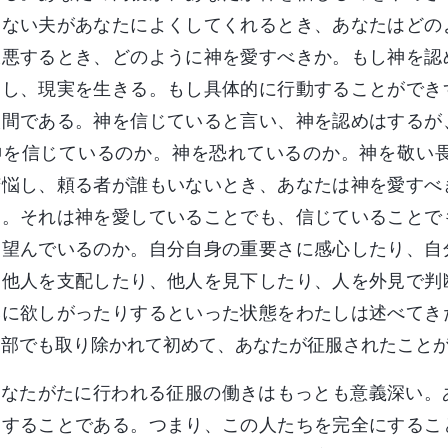
たない夫があなたによくしてくれるとき、あなたはどの
嫌悪するとき、どのように神を愛すべきか。もし神を認
動し、現実を生きる。もし具体的に行動することができ
人間である。神を信じていると言い、神を認めはするが
神を信じているのか。神を恐れているのか。神を敬い
苦悩し、頼る者が誰もいないとき、あなたは神を愛すべ
う。それは神を愛していることでも、信じていることで
を望んでいるのか。自分自身の重要さに感心したり、自
、他人を支配したり、他人を見下したり、人を外見で判
みに欲しがったりするといった状態をわたしは述べてき
一部でも取り除かれて初めて、あなたが征服されたこと
あなたがたに行われる征服の働きはもっとも意義深い。
にすることである。つまり、この人たちを完全にするこ