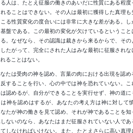
める人は、たとえ征服の働きのあいだに性質にある程度
されることはできない。その人は最初に獲得した真理も
起こる性質変化の度合いには非常に大きな差がある。し
は基盤である。この最初の変化が欠けているということ
ある。なぜなら、その認識は裁きから来るからで、その
。したがって、完全にされた人はみな最初に征服されな
されることはない。
あなたは受肉の神を認め、言葉の肉における出現を認め
に反することを行い、心の中では神を恐れていない。こ
とは認めるが、自分ができることを実行せず、神の道に
たは神を認めはするが、あなたの考え方は神に対して
あなたが神の働きを見て認め、それが神であることを知
化しないのなら、あなたはまだ征服されていない人であ
べてしなければいけない。また、たとえさらに高い真理