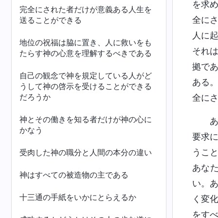
を求
完全にされた者だけが意義ある人生を
全に
送ることができる
人に
地位の祝福は脇に置き、人に救いをも
それ
たらす神の心意を理解するべきである
拠で
自己の観念で神を規定している人がど
ある
うして神の啓示を受けることができる
だろうか
全に
神とその働きを知る者だけが神の心に
かなう
要求
うこ
受肉した神の職分と人間の本分の違い
あな
神はすべての被造物の主である
い。
十三通の手紙をいかにとらえるか
く変
をす