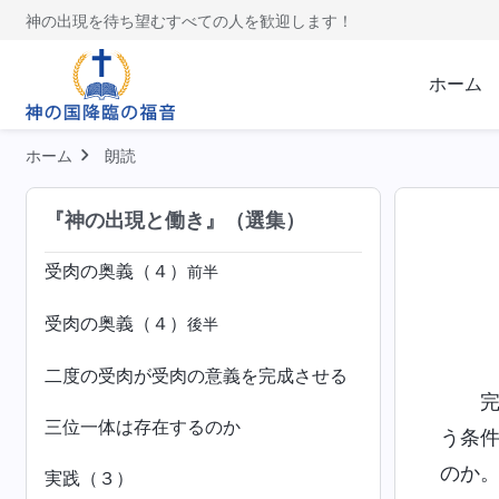
聖書について（３）
神の出現を待ち望むすべての人を歓迎します！
聖書について（４）
ホーム
受肉の奥義（１）
ホーム
朗読
受肉の奥義（２）
『神の出現と働き』（選集）
受肉の奥義（３）
受肉の奥義（４）
前半
受肉の奥義（４）
後半
二度の受肉が受肉の意義を完成させる
三位一体は存在するのか
う条
のか
実践（３）