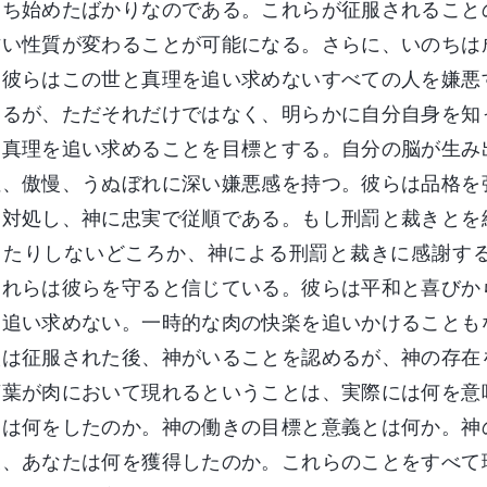
もち始めたばかりなのである。これらが征服されること
古い性質が変わることが可能になる。さらに、いのちは
。彼らはこの世と真理を追い求めないすべての人を嫌悪
するが、ただそれだけではなく、明らかに自分自身を知
、真理を追い求めることを目標とする。自分の脳が生み
性、傲慢、うぬぼれに深い嫌悪感を持つ。彼らは品格を
に対処し、神に忠実で従順である。もし刑罰と裁きとを
ったりしないどころか、神による刑罰と裁きに感謝す
それらは彼らを守ると信じている。彼らは平和と喜びか
を追い求めない。一時的な肉の快楽を追いかけることも
人は征服された後、神がいることを認めるが、神の存在
言葉が肉において現れるということは、実際には何を意
神は何をしたのか。神の働きの目標と意義とは何か。神
後、あなたは何を獲得したのか。これらのことをすべて