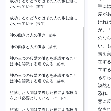
成功するかどうかはその人の歩む道に
手に
かかっている
（前半）
度が
成功するかどうかはその人の歩む道に
けれ
かかっている
（後半）
が、
神の働きと人の働き
（前半）
のな
い。
神の働きと人の働き
（後半）
義を
神の三つの段階の働きを認識すること
在す
は神を認識する道である
（前半）
在す
神の三つの段階の働きを認識すること
るな
は神を認識する道である
（後半）
漠然
堕落した人間は受肉した神による救済
恐れ
をより必要としている
（パート１）
意に
なさ
堕落した人間は受肉した神による救済