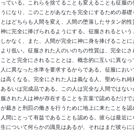
なっている。これらを捨てることも変えることも征服の
ようになり、このことがあなたを完全にするための基礎
ととはどちらも人間を変え、人間の堕落したサタン的性
を神に完全に捧げられるようにする。征服されるという
でしかなく、また、人間が完全に神に身を捧げることに
階より低い。征服された人のいのちの性質は、完全にさ
ることと完全にされることとは、概念的に互いに異なっ
、人に異なった水準を要求するからである。征服におい
準は高くなる。完全にされた人は義なる人、聖められ純
、あるいは完成品である。この人は完全な人間ではない
征服された人は神が存在することを言葉で認めるだけで
神が裁きと刑罰の働きを行うために地上に来たことを認
て人間にとって有益であることも認める。彼らは最近に
人生について何らかの識見はあるが、それはまだ彼らに