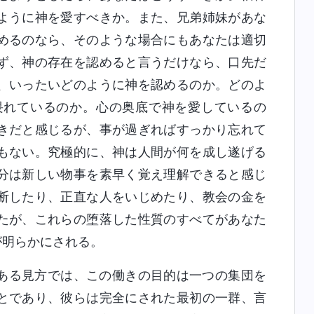
ように神を愛すべきか。また、兄弟姉妹があな
めるのなら、そのような場合にもあなたは適切
ず、神の存在を認めると言うだけなら、口先だ
、いったいどのように神を認めるのか。どのよ
畏れているのか。心の奥底で神を愛しているの
きだと感じるが、事が過ぎればすっかり忘れて
もない。究極的に、神は人間が何を成し遂げる
分は新しい物事を素早く覚え理解できると感じ
断したり、正直な人をいじめたり、教会の金を
たが、これらの堕落した性質のすべてがあなた
が明らかにされる。
ある見方では、この働きの目的は一つの集団を
とであり、彼らは完全にされた最初の一群、言