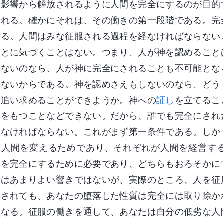
の影響から解放されるように人間を完全にするのが目的
われる。確かにそれは、その働きの第一段階である。完
ある。人間はみな征服される過程を経なければならない
ことに気づくことはない。つまり、人が神を認めること
きないのなら、人が神に完全にされることも不可能とな
さないからである。神を認めさえもしないのなら、どう
を追い求めることができようか。神への
証し
を立てるこ
仰をもつことなどできない。だから、誰でも完全にされ
でなければならない。これがまず第一条件である。しか
け人間を変えるためであり、それぞれが人間を経営す
人を完全にするために必要であり、どちらもおろそかに
のはあまりよい響きではないが、実際のところ、人を征
服されても、あなたの堕落した性質は完全には取り除か
になる。征服の働きを通して、あなたは自分の低劣な人