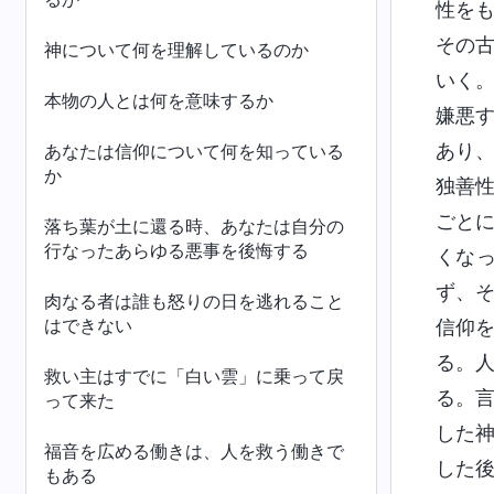
性を
その
神について何を理解しているのか
いく
本物の人とは何を意味するか
嫌悪
あり
あなたは信仰について何を知っている
か
独善
ごと
落ち葉が土に還る時、あなたは自分の
行なったあらゆる悪事を後悔する
くな
ず、
肉なる者は誰も怒りの日を逃れること
はできない
信仰
る。
救い主はすでに「白い雲」に乗って戻
る。
って来た
した
福音を広める働きは、人を救う働きで
した
もある