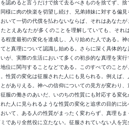
とを認めると言うだけで捨て去るべきものを捨てず、捨
と同様に肉の快楽を切望し続け、兄弟姉妹に対する偏見
において一切の代償を払わないならば、それはあなたが
、たとえあなたが多くのことを理解していても、それ
ある程度最初の変化を達成し、入り始めた人である。神
いてと真理について認識し始める。さらに深く具体的な
ないが、実際の生活において多くの初歩的な真理を実行
な地位に関与することなどである。このすべてのことが
る。性質の変化は征服された人にも見られる。例えば、
ことがありえる。神への信仰についての見方が変わり、
。征服の働きのあいだ、いのちの性質にも対応する変化
された人に見られるような性質の変化と追求の目的に比
において、ある人の性質がまったく変わらず、真理もま
ゴミであり全然役に立たない。征服されていない人を完