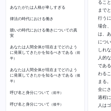
るこ
あなたがたは人格が卑しすぎる
まで
行う
律法の時代における働き
場合
贖いの時代における働きについての真
は、
実
につ
あなたは人間全体が現在までどのよう
しれ
に発展してきたかを知るべきである
（前
人的
半）
であ
あなたは人間全体が現在までどのよう
わる
に発展してきたかを知るべきである
（後
まる
半）
全に
呼び名と身分について
（前半）
過程
呼び名と身分について
（後半）
人は