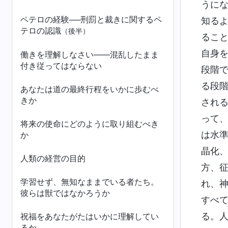
うに
ペテロの経験──刑罰と裁きに関するペ
知る
テロの認識
（後半）
るこ
自身
働きを理解しなさい――混乱したまま
付き従ってはならない
段階
る段
あなたは道の最終行程をいかに歩むべ
きか
され
って
将来の使命にどのように取り組むべき
は水
か
晶化
人類の経営の目的
方、
学習せず、無知なままでいる者たち。
れ、
彼らは獣ではなかろうか
すべ
る。
祝福をあなたがたはいかに理解してい
るか