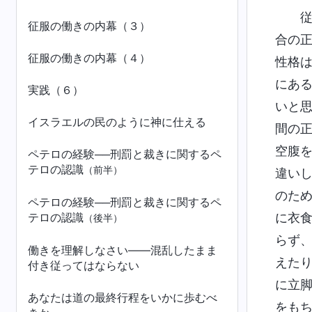
征服の働きの内幕（３）
合の
征服の働きの内幕（４）
性格
にあ
実践（６）
いと
イスラエルの民のように神に仕える
間の
空腹
ペテロの経験──刑罰と裁きに関するペ
テロの認識
（前半）
違い
のた
ペテロの経験──刑罰と裁きに関するペ
テロの認識
に衣
（後半）
らず
働きを理解しなさい――混乱したまま
えた
付き従ってはならない
に立
あなたは道の最終行程をいかに歩むべ
をも