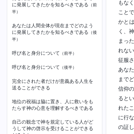
もな
に発展してきたかを知るべきである
（前
こと
半）
かと
あなたは人間全体が現在までどのよう
く、
に発展してきたかを知るべきである
（後
半）
まっ
れな
呼び名と身分について
（前半）
征服
呼び名と身分について
（後半）
あな
まで
完全にされた者だけが意義ある人生を
送ることができる
信仰
ると
地位の祝福は脇に置き、人に救いをも
れた
たらす神の心意を理解するべきである
に行
自己の観念で神を規定している人がど
の証
うして神の啓示を受けることができる