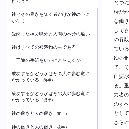
だろうか
とつ
時だ
神とその働きを知る者だけが神の心に
かなう
な働
しで
受肉した神の職分と人間の本分の違い
の各
神はすべての被造物の主である
てい
ゆる
十三通の手紙をいかにとらえるか
て、
成功するかどうかはその人の歩む道に
に要
かかっている
（前半）
る。
成功するかどうかはその人の歩む道に
力者
かかっている
（後半）
のす
とし
神の働きと人の働き
（前半）
さら
神の働きと人の働き
（後半）