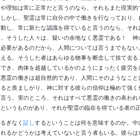
考や理知は常に正常だと言うのなら、それもまた現実的
。しかし、聖霊は常に自分の中で働きを行なっており、
感動し、常に新たな認識を得ていると言うのなら、それ
る。そうした人々は、疑いの余地なく悪霊である！ 神
る必要があるのだから、人間については言うまでもない
見える。そうした者はあらゆる物事を断念して捨て去る
ができ、肉体を超越しているかのようにまったく疲労を
。悪霊の働きは超自然的であり、人間にそのようなこと
見ると羨ましがり、神に対する彼らの信仰は極めて強く
と言う。実のところ、それはすべて悪霊の働きの表われ
さというものがあり、それが聖霊の臨在を得ている者の
揺るぎなく
証し
するということは何を意味するのか。中
られるかどうかは考えていないと言う者もいる。彼らは