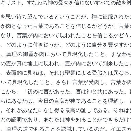
反キリスト、すなわち神の受肉を信じないすべての敵を
神を思い待ち望んでいるということが、神に征服された
神が肉となった言葉であることを信じるかどうか、言葉
となり、言葉が肉において現われたことを信じるかどう
る。どのように付き従うか、どのように自分を費やすか
と、真理の御霊が肉において具現化したこと、すなわ
神の霊が真に地上に現われ、霊が肉において到来したこ
る。表面的に見れば、それは聖霊による受胎とは異なる
おいて具現化したこと、さらに言葉が受肉し、言葉が
ここから、「初めに言があった。言は神と共にあった。
さらにあなたは、今日の言葉が神であることを理解し、
い。それがあなたになし得る最高の証しである。それは
ことの証明であり、あなたは神を知ることができるだけ
り、真理の道であることを認識しているのだ。イエス