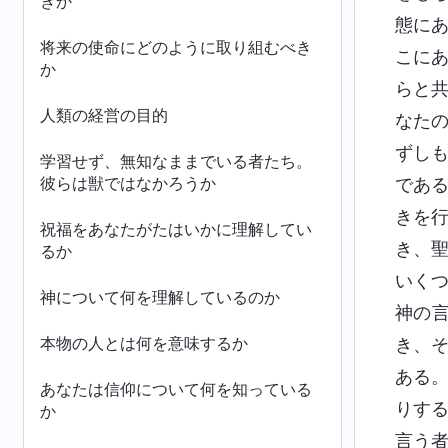
きか
態に
将来の使命にどのように取り組むべき
こに
か
らと
人類の経営の目的
なた
ずし
学習せず、無知なままでいる者たち。
彼らは獣ではなかろうか
であ
きを
祝福をあなたがたはいかに理解してい
き、
るか
いく
神について何を理解しているのか
神の
本物の人とは何を意味するか
き、
ある
あなたは信仰について何を知っている
りす
か
言う