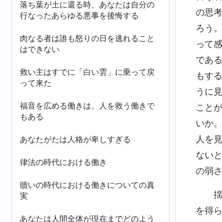
落ち葉が土に還る時、あなたは自分の
の思
行なったあらゆる悪事を後悔する
ろう
肉なる者は誰も怒りの日を逃れること
って
はできない
であ
救い主はすでに「白い雲」に乗って戻
もす
って来た
うに
福音を広める働きは、人を救う働きで
こと
もある
いか
人を
あなたがたは人格が卑しすぎる
ない
律法の時代における働き
の弱
贖いの時代における働きについての真
実
を得
あなたは人間全体が現在までどのよう