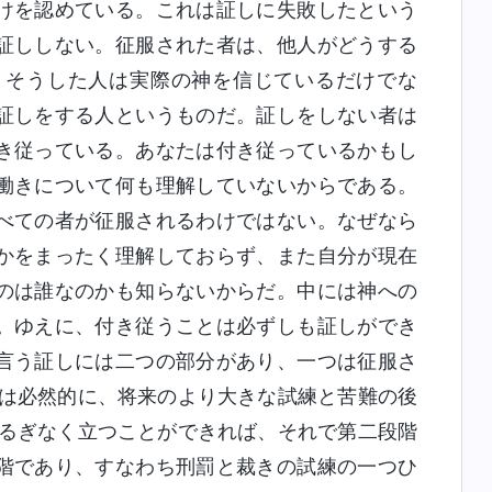
けを認めている。これは証しに失敗したという
証ししない。征服された者は、他人がどうする
。そうした人は実際の神を信じているだけでな
証しをする人というものだ。証しをしない者は
き従っている。あなたは付き従っているかもし
働きについて何も理解していないからである。
べての者が征服されるわけではない。なぜなら
かをまったく理解しておらず、また自分が現在
のは誰なのかも知らないからだ。中には神への
。ゆえに、付き従うことは必ずしも証しができ
言う証しには二つの部分があり、一つは征服さ
れは必然的に、将来のより大きな試練と苦難の後
揺るぎなく立つことができれば、それで第二段階
階であり、すなわち刑罰と裁きの試練の一つひ