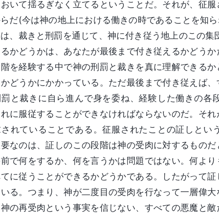
において揺るぎなく立てるということだ。それが、征服
からだ(今は神の地上における働きの時であることを知
きは、裁きと刑罰を通じて、神に付き従う地上のこの集
きるかどうかは、あなたが最後まで付き従えるかどうか
段階を経験する中で神の刑罰と裁きを真に理解できるか
るかどうかにかかっている。ただ最後まで付き従えば、
刑罰と裁きに自ら進んで身を委ね、経験した働きの各
それに服従することができなければならないのだ。それ
求されていることである。征服されたことの証しとい
重要なのは、証しのこの段階は神の受肉に対するものだ
の前で何をするか、何を言うかは問題ではない。何より
べてに従うことができるかどうかである。したがって証
ている。つまり、神が二度目の受肉を行なって一層偉大
に神の再受肉という事実を信じない、すべての悪魔と敵