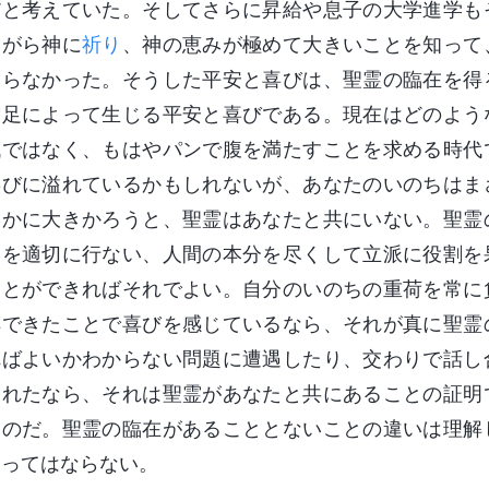
だと考えていた。そしてさらに昇給や息子の大学進学も
ながら神に
祈り
、神の恵みが極めて大きいことを知って
まらなかった。そうした平安と喜びは、聖霊の臨在を得
満足によって生じる平安と喜びである。現在はどのよう
代ではなく、もはやパンで腹を満たすことを求める時代
喜びに溢れているかもしれないが、あなたのいのちはま
いかに大きかろうと、聖霊はあなたと共にいない。聖霊
とを適切に行ない、人間の本分を尽くして立派に役割を
ことができればそれでよい。自分のいのちの重荷を常に
解できたことで喜びを感じているなら、それが真に聖霊
ればよいかわからない問題に遭遇したり、交わりで話し
われたなら、それは聖霊があなたと共にあることの証明
なのだ。聖霊の臨在があることとないことの違いは理解
あってはならない。