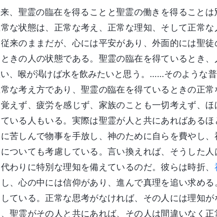
従来、聖霊の臨在を得ることと聖霊の働きを得ることは
正常な状態は、正常な考え、正常な理知、そして正常な
は従来のままだが、心には平安があり、外面的には聖徒
るときの人の状態である。聖霊の臨在を得ているとき、
思い、喉が渇けば水を飲みたいと思う。……そのような
正常な考え方であり、聖霊の臨在を得ているときの正常
を覚えず、疲労を感じず、家族のことも一切考えず、ほ
している人もいる。実際は聖霊が人と共にあればあるほ
めに苦しんで物事を手放し、神のために自らを費やし、
食についても考慮している。言い換えれば、そうした人
、代わりに特別な理知を備えているのだ。彼らは時折、
りし、心の中には信仰があり、進んで真理を追い求める
脚している。正常な思考がなければ、その人には理知が
ち、聖霊がその人と共にあれば、その人は間違いなく正