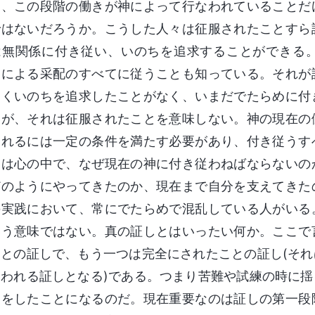
く、この段階の働きが神によって行なわれていることだ
ではないだろうか。こうした人々は征服されたことすら
は無関係に付き従い、いのちを追求することができる
神による采配のすべてに従うことも知っている。それが
たくいのちを追求したことがなく、いまだでたらめに付
いが、それは征服されたことを意味しない。神の現在の
されるには一定の条件を満たす必要があり、付き従うす
たは心の中で、なぜ現在の神に付き従わねばならないの
どのようにやってきたのか、現在まで自分を支えてきた
の実践において、常にでたらめで混乱している人がいる
いう意味ではない。真の証しとはいったい何か。ここで
ことの証しで、もう一つは完全にされたことの証し(そ
なわれる証しとなる)である。つまり苦難や試練の時に
しをしたことになるのだ。現在重要なのは証しの第一段