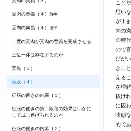
受肉の奥義（３）
こと
思い
受肉の奥義（４）
前半
が止
受肉の奥義（４）
後半
肉の
の時
二度の受肉が受肉の意義を完成させる
ので
三位一体は存在するのか
びが
きこ
実践（３）
える
実践（４）
を理
征服の働きの内幕（１）
抜け
に囚
征服の働きの第二段階の効果はいかに
状態
して成し遂げられるのか
的で
征服の働きの内幕（２）