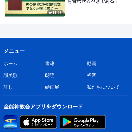
を合わせるべきである」
11:58
メニュー
ホーム
書籍
動画
讃美歌
朗読
福音
証し
絵画展
私たちについて
全能神教会アプリをダウンロード