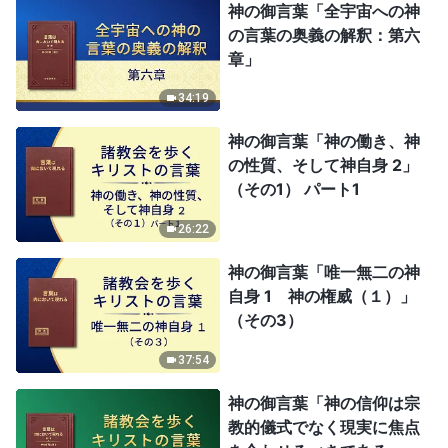
神の御言葉「全宇宙への神
の言葉の奥義の解釈：第六
章」
34:19
神の御言葉「神の働き、神
の性質、そして神自身 2」
（その1） パート1
26:22
神の御言葉「唯一無二の神
自身 1 神の権威（１）」
（その3）
37:54
神の御言葉「神の信仰は宗
教的儀式でなく現実に焦点