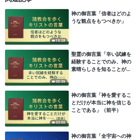
神の御言葉「信者はどのよ
うな観点をもつべきか」
10:28
聖霊の御言葉「辛い試練を
経験することでのみ、神の
素晴らしさを知ることがで
きる」
30:36
神の御言葉「神を愛するこ
とだけが本当に神を信じる
ことである」（前半）
33:00
神の御言葉「全宇宙への神