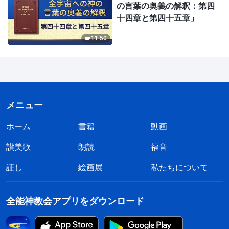
の言葉の奥義の解釈：第四
十四章と第四十五章」
11:50
メニュー
ホーム
書籍
動画
讃美歌
朗読
福音
証し
絵画展
私たちについて
全能神教会アプリをダウンロード