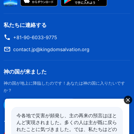
私たちに連絡する
+81-90-6033-9775
contact.jp@kingdomsalvation.org
神の国が来ました
神の国が地上に降臨したのです！あなたは神の国に入りたいです
か？
Line経由で連絡する
今各地で災害が頻発し、主の再来の預言はほと
んど実現されました。多くの人は主が既に戻ら
フォローする
れたことに気づきました。では、私たちはどの