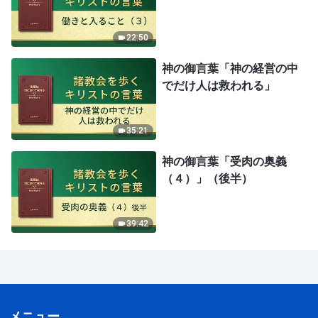
22:50
神の御言葉「神の経営の中
でだけ人は救われる」
35:21
神の御言葉「受肉の奥義
（４）」（後半）
39:42
メニュー