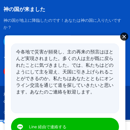
神の国が来ました
神の国が地上に降臨したのです！あなたは神の国に入りたいです
か？
Line経由で連絡する
今各地で災害が頻発し、主の再来の預言はほと
んど実現されました。多くの人は主が既に戻ら
フォローする
れたことに気づきました。では、私たちはどの
ようにして主を迎え、天国に引き上げられるこ
とができるのか。私たちはあなたとともにオン
ライン交流を通じて道を探していきたいと思い
ます。あなたのご連絡を歓迎します。
利用規約
プライバシーポリシー
クレジット
cookies
Copyright © 2026
全能神教会
All rights reserved.
Line 経由で連絡する
全宇宙に向かって語った神の言葉：十六番目の言葉