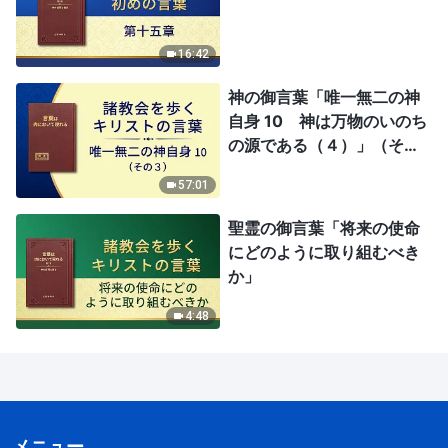
16:42
神の御言葉「唯一無二の神
自身 10 神は万物のいのち
の源である（４）」（その
3）
57:01
聖霊の御言葉「将来の使命
にどのように取り組むべき
か」
4:48
メニュー