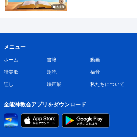
6:18
メニュー
ホーム
書籍
動画
讃美歌
朗読
福音
証し
絵画展
私たちについて
全能神教会アプリをダウンロード