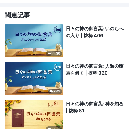
関連記事
日々の神の御言葉: いのちへ
の入り | 抜粋 406
11:30
日々の神の御言葉: 人類の堕
落を暴く | 抜粋 320
7:42
日々の神の御言葉: 神を知る
| 抜粋 81
14:11