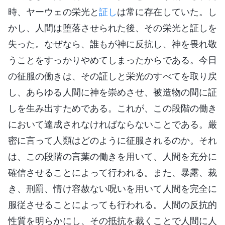
時、ヤーウェの栄光と
証し
は常に存在していた。し
かし、人間は堕落させられた後、その栄光と証しを
失った。なぜなら、誰もが神に反抗し、神を畏れ敬
うことをすっかりやめてしまったからである。今日
の征服の働きは、その証しと栄光のすべてを取り戻
し、あらゆる人間に神を崇めさせ、被造物の間に証
しを生み出すためである。これが、この段階の働き
において達成されなければならないことである。厳
密に言って人類はどのように征服されるのか。それ
は、この段階の言葉の働きを用いて、人間を充分に
確信させることによって行われる。また、暴露、裁
き、刑罰、情け容赦ない呪いを用いて人間を完全に
服従させることによっても行われる。人間の反抗的
性質を明らかにし、その抵抗を裁くことで人間に人