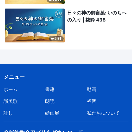
日々の神の御言葉: いのちへ
の入り | 抜粋 438
9:31
メニュー
ホーム
書籍
動画
讃美歌
朗読
福音
証し
絵画展
私たちについて