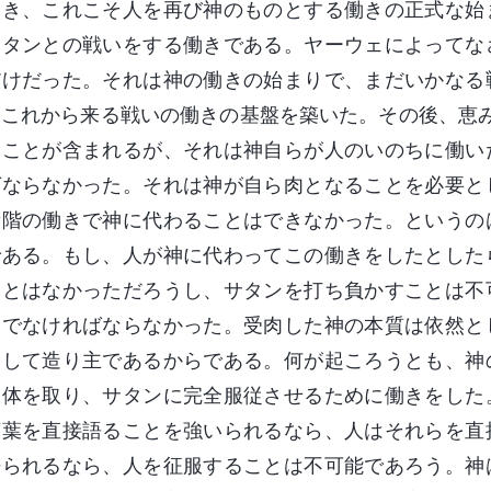
とき、これこそ人を再び神のものとする働きの正式な始
サタンとの戦いをする働きである。ヤーウェによってな
だけだった。それは神の働きの始まりで、まだいかなる
、これから来る戦いの働きの基盤を築いた。その後、恵
ることが含まれるが、それは神自らが人のいのちに働い
ばならなかった。それは神が自ら肉となることを必要と
段階の働きで神に代わることはできなかった。というの
である。もし、人が神に代わってこの働きをしたとした
ことはなかっただろうし、サタンを打ち負かすことは不
神でなければならなかった。受肉した神の本質は依然と
として造り主であるからである。何が起ころうとも、神
肉体を取り、サタンに完全服従させるために働きをした
言葉を直接語ることを強いられるなら、人はそれらを直
語られるなら、人を征服することは不可能であろう。神