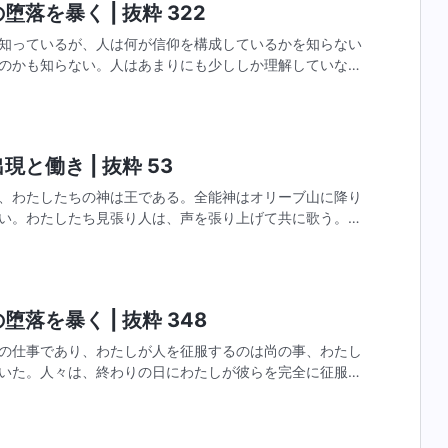
落を暴く | 抜粋 322
知っているが、人は何が信仰を構成しているかを知らない
のかも知らない。人はあまりにも少ししか理解していない
あまり考えず知識もないままわたしに信仰を持っている。
と働き | 抜粋 53
、わたしたちの神は王である。全能神はオリーブ山に降り
い。わたしたち見張り人は、声を張り上げて共に歌う。神
たちはこの目でエルサレムの荒廃を見る。歓喜して共に歌
落を暴く | 抜粋 348
の仕事であり、わたしが人を征服するのは尚の事、わたし
いた。人々は、終わりの日にわたしが彼らを完全に征服す
打ち負かす証拠は、不従順な人間たちを征服するためのも