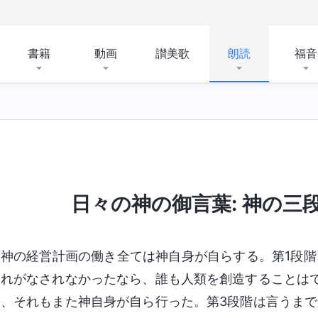
書籍
動画
讃美歌
朗読
福音
の日における裁き
受肉
神の働きを認識する
日々の神の御言葉: 神の三段階
神の経営計画の働き全ては神自身が自らする。第1段階
それがなされなかったなら、誰も人類を創造することは
り、それもまた神自身が自ら行った。第3段階は言うま