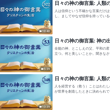
日々の神の御言葉: 人類の堕
人は信仰という不確かな言葉だけは
し、ましてやなぜ信仰を持っている
し、あまりにも欠乏している。人は
人は信仰とは何かもなぜわ…
10:40
日々の神の御言葉: 神の出現
全能の神、とこしえの父、平和の君
立つ。何と美しいことか。聞きなさ
がシオンに戻られたからだ。わたし
え、神がわたしたちに慰めをも…
5:39
日々の神の御言葉: 人類の堕
人を経営する（救う）ことはわたし
が世界を創造したときに決められて
ることを知らず、わたしがサタンを
のだということにも気づい…
13:39