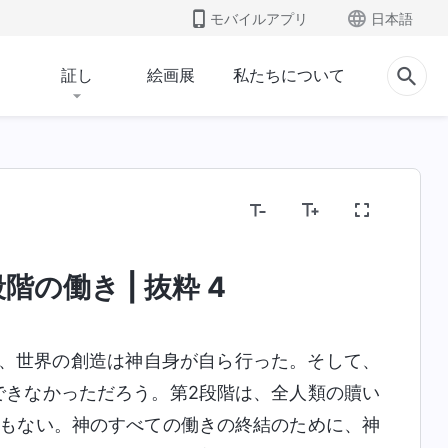
モバイルアプリ
日本語
証し
絵画展
私たちについて
神の性質、および神が所有するものと神そのもの
聖
の働き | 抜粋 4
、世界の創造は神自身が自ら行った。そして、
できなかっただろう。第2段階は、全人類の贖い
でもない。神のすべての働きの終結のために、神