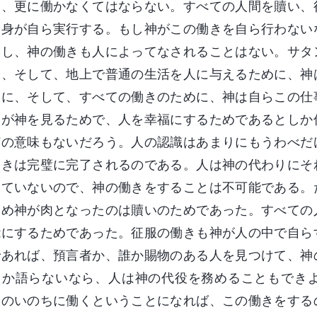
ら、更に働かなくてはならない。すべての人間を贖い、
自身が自ら実行する。もし神がこの働きを自ら行わない
いし、神の働きも人によってなされることはない。サタ
に、そして、地上で普通の生活を人に与えるために、神
めに、そして、すべての働きのために、神は自らこの仕
人が神を見るためで、人を幸福にするためであるとしか
何の意味もないだろう。人の認識はあまりにもうわべだ
働きは完璧に完了されるのである。人は神の代わりにそ
っていないので、神の働きをすることは不可能である。
初め神が肉となったのは贖いのためであった。すべての
能にするためであった。征服の働きも神が人の中で自ら
であれば、預言者か、誰か賜物のある人を見つけて、神
しか語らないなら、人は神の代役を務めることもでき
人のいのちに働くということになれば、この働きをする