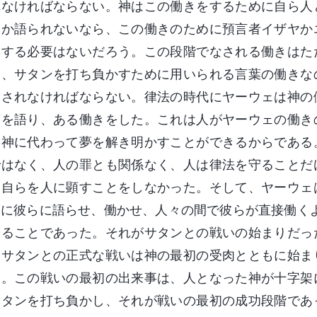
れなければならない。神はこの働きをするために自ら人
しか語られないなら、この働きのために預言者イザヤか
をする必要はないだろう。この段階でなされる働きはた
し、サタンを打ち負かすために用いられる言葉の働きな
なされなければならない。律法の時代にヤーウェは神の
葉を語り、ある働きをした。これは人がヤーウェの働き
、神に代わって夢を解き明かすことができるからである
ではなく、人の罪とも関係なく、人は律法を守ることだ
て自らを人に顕すことをしなかった。そして、ヤーウェ
りに彼らに語らせ、働かせ、人々の間で彼らが直接働く
することであった。それがサタンとの戦いの始まりだっ
。サタンとの正式な戦いは神の最初の受肉とともに始ま
た。この戦いの最初の出来事は、人となった神が十字架
サタンを打ち負かし、それが戦いの最初の成功段階であ