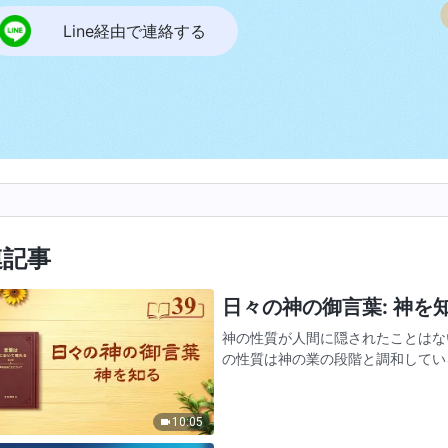
Line経由で連絡する
連記事
日々の神の御言葉: 神を知る
神の性質が人間に隠されたことはな
の性質は神の業の段階と調和してい
に現されており、また人間がわかる
に、人間の心はこれまで…
10:05