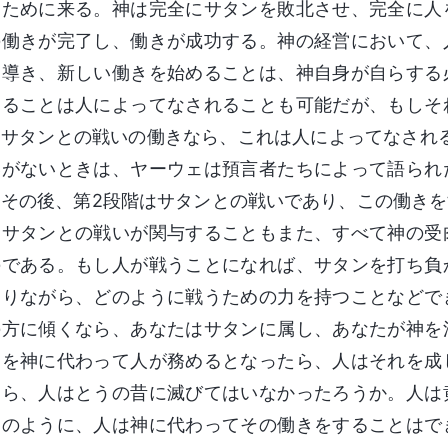
るために来る。神は完全にサタンを敗北させ、完全に人
の働きが完了し、働きが成功する。神の経営において、
を導き、新しい働きを始めることは、神自身が自らする
することは人によってなされることも可能だが、もしそ
とサタンとの戦いの働きなら、これは人によってなされ
いがないときは、ヤーウェは預言者たちによって語られ
。その後、第2段階はサタンとの戦いであり、この働き
。サタンとの戦いが関与することもまた、すべて神の受
のである。もし人が戦うことになれば、サタンを打ち負
ありながら、どのように戦うための力を持つことなどで
の方に傾くなら、あなたはサタンに属し、あなたが神を
きを神に代わって人が務めるとなったら、人はそれを成
たら、人はとうの昔に滅びてはいなかったろうか。人は
このように、人は神に代わってその働きをすることはで