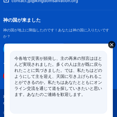
contact.jp@kingdomsalvation.org
神の国が来ました
神の国が地上に降臨したのです！あなたは神の国に入りたいです
か？
Line経由で連絡する
今各地で災害が頻発し、主の再来の預言はほと
んど実現されました。多くの人は主が既に戻ら
フォローする
れたことに気づきました。では、私たちはどの
ようにして主を迎え、天国に引き上げられるこ
とができるのか。私たちはあなたとともにオン
ライン交流を通じて道を探していきたいと思い
ます。あなたのご連絡を歓迎します。
利用規約
プライバシーポリシー
クレジット
cookies
Copyright © 2026
全能神教会
All rights reserved.