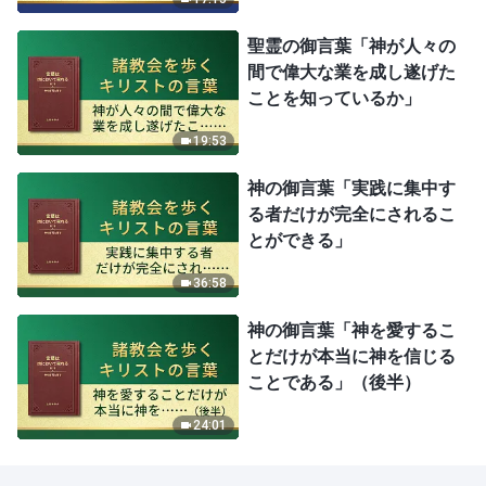
聖霊の御言葉「神が人々の
間で偉大な業を成し遂げた
ことを知っているか」
19:53
神の御言葉「実践に集中す
る者だけが完全にされるこ
とができる」
36:58
神の御言葉「神を愛するこ
とだけが本当に神を信じる
ことである」（後半）
24:01