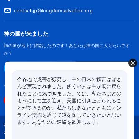
contact.jp@kingdomsalvation.org
神の国が来ました
神の国が地上に降臨したのです！あなたは神の国に入りたいです
か？
Line経由で連絡する
今各地で災害が頻発し、主の再来の預言はほと
んど実現されました。多くの人は主が既に戻ら
フォローする
れたことに気づきました。では、私たちはどの
ようにして主を迎え、天国に引き上げられるこ
とができるのか。私たちはあなたとともにオン
ライン交流を通じて道を探していきたいと思い
ます。あなたのご連絡を歓迎します。
利用規約
プライバシーポリシー
クレジット
cookies