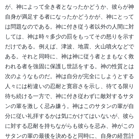
が、神によって全き者となったかどうか、彼らが神
自身が満足する者になったかどうかが、神にとって
は問題なのである。神に付き従う者以外の人間に対
しては、神は時々多少の罰をもってその怒りを示す
だけである。例えば、津波、地震、火山噴火などで
ある。それと同時に、神は神に従う者とまもなく救
われる者を強固に保護し世話をする。神の性質とは
次のようなものだ。神は自分が完全にしようとする
人々には桁違いの忍耐と寛容さを示し、待てる限り
待ち続ける一方で、神に付き従わずに敵対するサタ
ンの輩を激しく忌み嫌う。神はこのサタンの輩が自
分に従い礼拝するかは気にかけてはいないが、彼ら
に対する忍耐を持ちながらも彼らを忌み、神がこの
サタンの輩の最後を決めると同時に、自身の経営計