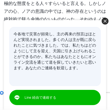
極的な態度をとる人々すらいると言える。しかしノ
アの心、ノアの意識の中では、神の存在というのは
絶対的で疑う余地のないものだった。それゆえノア
の神への従順は純粋で、試みに耐えうるものだっ
今各地で災害が頻発し、主の再来の預言はほと
た。ノアの心は純粋で、神に対して開かれていたの
んど実現されました。多くの人は主が既に戻ら
だ。ノアは神のひとつひとつの言葉に納得して従う
れたことに気づきました。では、私たちはどの
ために多くの教義的認識は必要ではなく、また、神
ようにして主を迎え、天国に引き上げられるこ
とができるのか。私たちはあなたとともにオン
がノアに任せた任務を受け入れ、神がノアにさせる
ライン交流を通じて道を探していきたいと思い
ことが何でもできるようになるために多くの事実を
ます。あなたのご連絡を歓迎します。
用いて神の存在を証明する必要もなかった。これこ
そがノアと今日の人々の実質的な違いであり、また
正確に言うと、神の目にあって完全な人とはどのよ
うな人であるかの真の定義である。神が欲している
神の働き、神の性質、そして神自身 １
Line 経由で連絡する
00:00
40:25
のはノアのような人々だ。ノアは神が賛辞を送る類