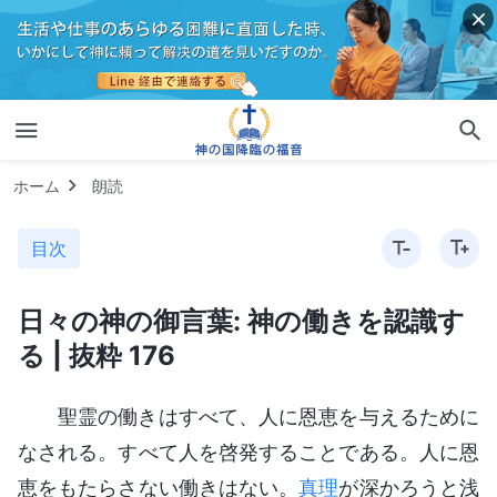
ホーム
朗読
目次
日々の神の御言葉: 神の働きを認識す
る | 抜粋 176
聖霊の働きはすべて、人に恩恵を与えるために
なされる。すべて人を啓発することである。人に恩
恵をもたらさない働きはない。
真理
が深かろうと浅