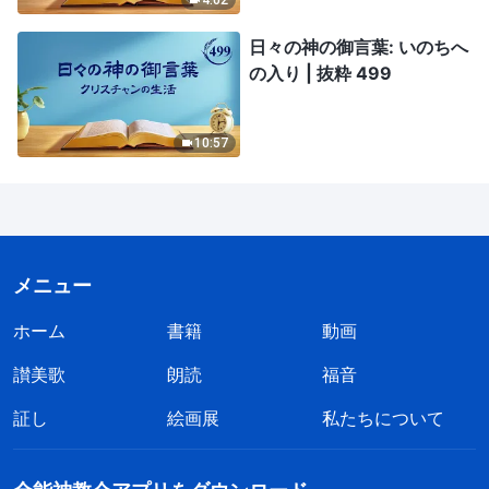
日々の神の御言葉: いのちへ
の入り | 抜粋 499
10:57
メニュー
ホーム
書籍
動画
讃美歌
朗読
福音
証し
絵画展
私たちについて