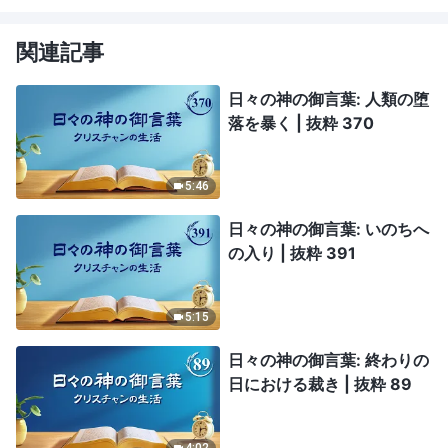
関連記事
日々の神の御言葉: 人類の堕
落を暴く | 抜粋 370
5:46
日々の神の御言葉: いのちへ
の入り | 抜粋 391
5:15
日々の神の御言葉: 終わりの
日における裁き | 抜粋 89
4:02