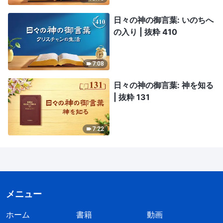
日々の神の御言葉: いのちへ
の入り | 抜粋 410
7:08
日々の神の御言葉: 神を知る
| 抜粋 131
7:22
メニュー
ホーム
書籍
動画