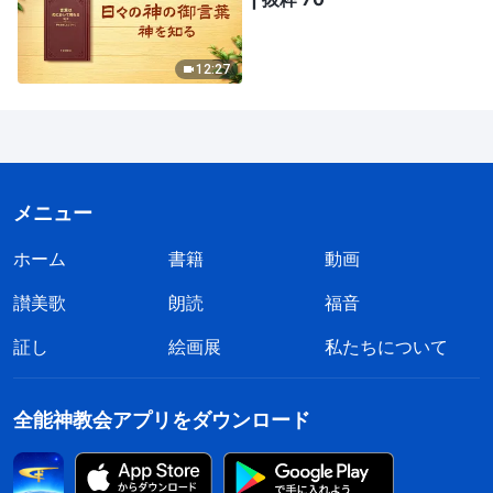
12:27
メニュー
ホーム
書籍
動画
讃美歌
朗読
福音
証し
絵画展
私たちについて
全能神教会アプリをダウンロード