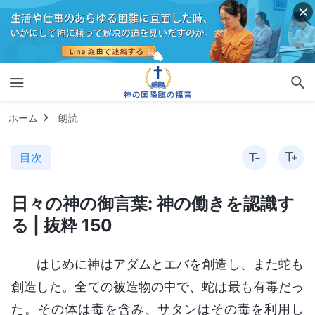
ホーム
朗読
目次
日々の神の御言葉: 神の働きを認識す
る | 抜粋 150
はじめに神はアダムとエバを創造し、また蛇も
創造した。全ての被造物の中で、蛇は最も有毒だっ
た。その体は毒を含み、サタンはその毒を利用し