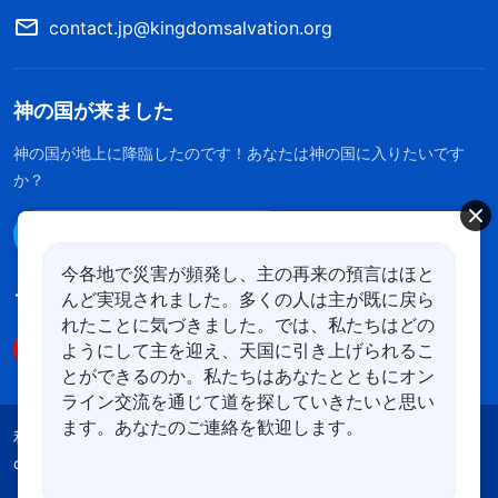
contact.jp@kingdomsalvation.org
神の国が来ました
神の国が地上に降臨したのです！あなたは神の国に入りたいです
か？
Line経由で連絡する
今各地で災害が頻発し、主の再来の預言はほと
んど実現されました。多くの人は主が既に戻ら
フォローする
れたことに気づきました。では、私たちはどの
ようにして主を迎え、天国に引き上げられるこ
とができるのか。私たちはあなたとともにオン
ライン交流を通じて道を探していきたいと思い
ます。あなたのご連絡を歓迎します。
利用規約
プライバシーポリシー
クレジット
cookies