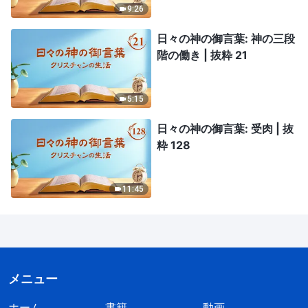
9:26
日々の神の御言葉: 神の三段
階の働き | 抜粋 21
5:15
日々の神の御言葉: 受肉 | 抜
粋 128
11:45
メニュー
ホーム
書籍
動画