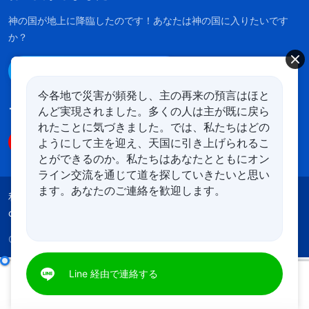
神の国が地上に降臨したのです！あなたは神の国に入りたいです
か？
Line経由で連絡する
今各地で災害が頻発し、主の再来の預言はほと
んど実現されました。多くの人は主が既に戻ら
フォローする
れたことに気づきました。では、私たちはどの
ようにして主を迎え、天国に引き上げられるこ
とができるのか。私たちはあなたとともにオン
ライン交流を通じて道を探していきたいと思い
ます。あなたのご連絡を歓迎します。
利用規約
プライバシーポリシー
クレジット
cookies
Copyright © 2026
全能神教会
All rights reserved.
日々の神の御言葉: 神を知る | 抜粋 183
Line 経由で連絡する
00:00
15:13