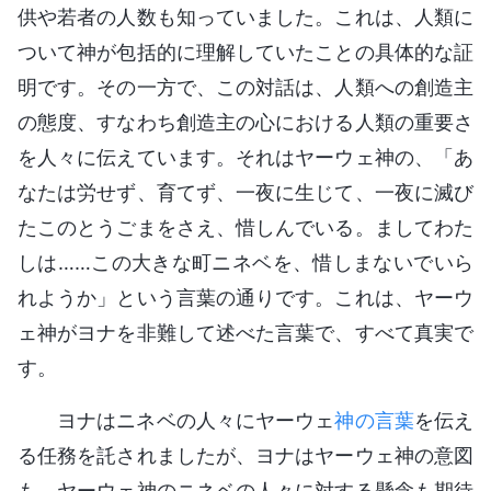
供や若者の人数も知っていました。これは、人類に
ついて神が包括的に理解していたことの具体的な証
明です。その一方で、この対話は、人類への創造主
の態度、すなわち創造主の心における人類の重要さ
を人々に伝えています。それはヤーウェ神の、「あ
なたは労せず、育てず、一夜に生じて、一夜に滅び
たこのとうごまをさえ、惜しんでいる。ましてわた
しは……この大きな町ニネベを、惜しまないでいら
れようか」という言葉の通りです。これは、ヤーウ
ェ神がヨナを非難して述べた言葉で、すべて真実で
す。
ヨナはニネベの人々にヤーウェ
神の言葉
を伝え
る任務を託されましたが、ヨナはヤーウェ神の意図
も、ヤーウェ神のニネベの人々に対する懸念も期待