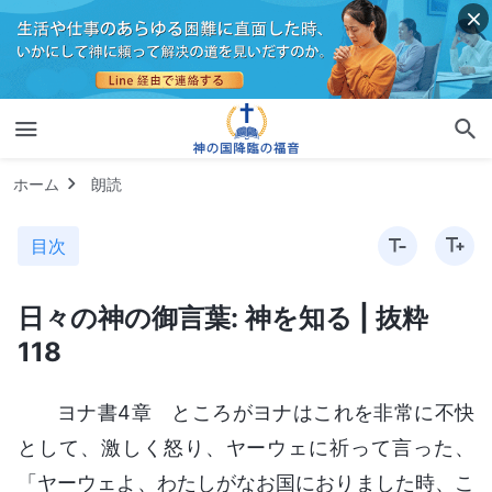
ホーム
朗読
目次
日々の神の御言葉: 神を知る | 抜粋
118
ヨナ書4章 ところがヨナはこれを非常に不快
として、激しく怒り、ヤーウェに祈って言った、
「ヤーウェよ、わたしがなお国におりました時、こ