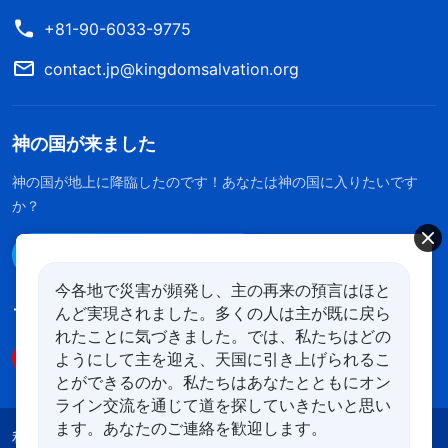
+81-90-6033-9775
contact.jp@kingdomsalvation.org
神の国が来ました
神の国が地上に降臨したのです！あなたは神の国に入りたいです
か？
Line経由で連絡する
今各地で災害が頻発し、主の再来の預言はほと
んど実現されました。多くの人は主が既に戻ら
フォローする
れたことに気づきました。では、私たちはどの
ようにして主を迎え、天国に引き上げられるこ
とができるのか。私たちはあなたとともにオン
ライン交流を通じて道を探していきたいと思い
ます。あなたのご連絡を歓迎します。
利用規約
プライバシーポリシー
クレジット