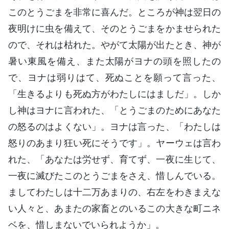
このとうごまを非常に喜んだ。ところが神は翌日の
夜明けに虫を備えて、そのとうごまをかませられた
ので、それは枯れた。やがて太陽が出たとき、神が
暑い東風を備え、また太陽がヨナの頭を照したの
で、ヨナは弱りはて、死ぬことを願って言った、
「生きるよりも死ぬ方がわたしにはましだ」。しか
し神はヨナに言われた、「とうごまのためにあなた
の怒るのはよくない」。ヨナは言った、「わたしは
怒りのあまり狂い死にそうです」。ヤーウェは言わ
れた、「あなたは労せず、育てず、一夜に生じて、
一夜に滅びたこのとうごまをさえ、惜しんでいる。
ましてわたしは十二万あまりの、右左をわきまえな
い人々と、あまたの家畜とのいるこの大きな町ニネ
ベを、惜しまないでいられようか」。