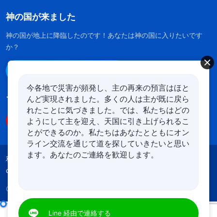
神の国が来ました
神の国が地上に降臨したのです！あなたは神の国に入りたいです
か？
Line経由で連絡する
今各地で災害が頻発し、主の再来の預言はほと
んど実現されました。多くの人は主が既に戻ら
フォローする
れたことに気づきました。では、私たちはどの
ようにして主を迎え、天国に引き上げられるこ
とができるのか。私たちはあなたとともにオン
ライン交流を通じて道を探していきたいと思い
ます。あなたのご連絡を歓迎します。
利用規約
プライバシーポリシー
クレジット
cookies
Copyright © 2026
全能神教会
All rights reserved.
日々の神の御言葉: 神を知る | 抜粋 44
Line 経由で連絡する