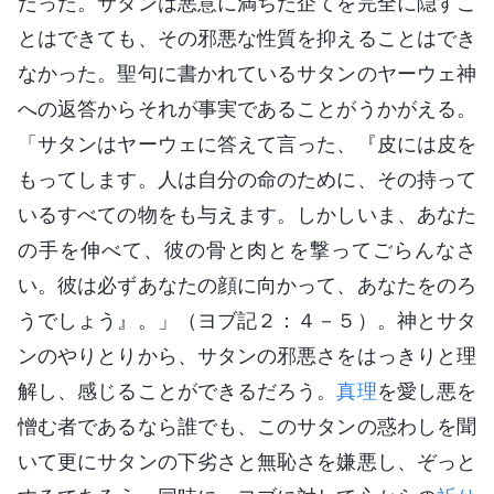
だった。サタンは悪意に満ちた企てを完全に隠すこ
とはできても、その邪悪な性質を抑えることはでき
なかった。聖句に書かれているサタンのヤーウェ神
への返答からそれが事実であることがうかがえる。
「サタンはヤーウェに答えて言った、『皮には皮を
もってします。人は自分の命のために、その持って
いるすべての物をも与えます。しかしいま、あなた
の手を伸べて、彼の骨と肉とを撃ってごらんなさ
い。彼は必ずあなたの顔に向かって、あなたをのろ
うでしょう』。」（ヨブ記２：４－５）。神とサタ
ンのやりとりから、サタンの邪悪さをはっきりと理
解し、感じることができるだろう。
真理
を愛し悪を
憎む者であるなら誰でも、このサタンの惑わしを聞
いて更にサタンの下劣さと無恥さを嫌悪し、ぞっと