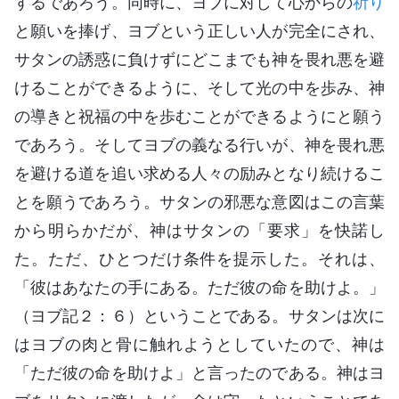
するであろう。同時に、ヨブに対して心からの
祈り
と願いを捧げ、ヨブという正しい人が完全にされ、
サタンの誘惑に負けずにどこまでも神を畏れ悪を避
けることができるように、そして光の中を歩み、神
の導きと祝福の中を歩むことができるようにと願う
であろう。そしてヨブの義なる行いが、神を畏れ悪
を避ける道を追い求める人々の励みとなり続けるこ
とを願うであろう。サタンの邪悪な意図はこの言葉
から明らかだが、神はサタンの「要求」を快諾し
た。ただ、ひとつだけ条件を提示した。それは、
「彼はあなたの手にある。ただ彼の命を助けよ。」
（ヨブ記２：６）ということである。サタンは次に
はヨブの肉と骨に触れようとしていたので、神は
「ただ彼の命を助けよ」と言ったのである。神はヨ