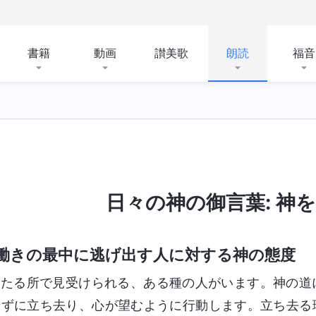
書籍
動画
讃美歌
朗読
福音
日々の神の御言葉: 神を知
働きの最中に逃げ出す人に対する神の態度
いたる所で見受けられる、ある種の人がいます。神の道
せずに立ち去り、心が望むように行動します。立ち去る