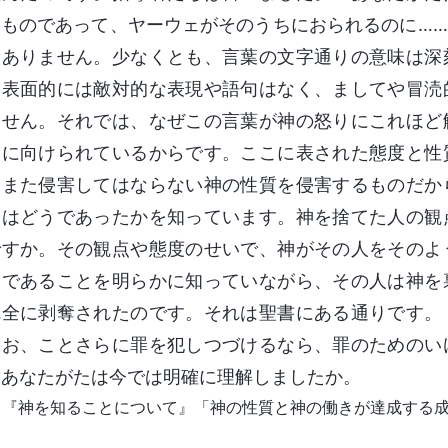
るものであって、ヤーウェがそのうちにおられるのに…
はありません。少なくとも、言葉の文字通りの意味は深
。表面的には敵対的な表現や語句はなく、ましてや冒涜
ません。それでは、なぜこの言葉が神の怒りにこれほど
神に向けられているからです。ここに表された態度と性
、また侵害してはならない神の性質を侵害するものだか
後はどうであったかを知っています。神を捨てた人の観
ですか。その観点や態度のせいで、神がその人をそのよ
神であることを明らかに知っていながら、その人は神を
完全に剥奪されたのです。それは聖書にある通りです。
なお、ことさらに罪を犯しつづけるなら、罪のためのい
、あなたがたは今では明確に理解しましたか。
『神を知ることについて』「神の性質と神の働きが達成する成