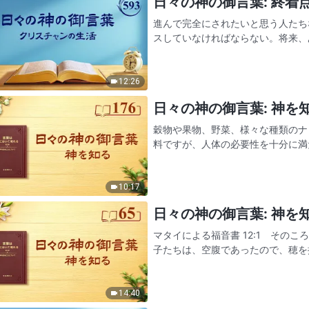
日々の神の御言葉: 終着点と
進んで完全にされたいと思う人たち
スしていなければならない。将来、
たが進んで完全にされようとせず、
自身の問題である。喜んで完全…
12:26
日々の神の御言葉: 神を知る
穀物や果物、野菜、様々な種類のナ
料ですが、人体の必要性を十分に満
だけ人類に与えれば十分だ。人類は
そこで止めず、その代わり人類…
10:17
日々の神の御言葉: 神を知る
マタイによる福音書 12:1 その
子たちは、空腹であったので、穂を摘
がたに言っておく。宮よりも大いな
て、いけにえ…
14:40