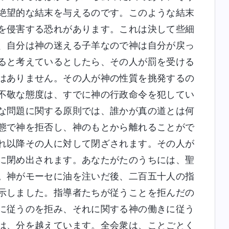
絶望的な結末を与えるのです。このような結末
を侵害する恐れがあります。これは決して些細
、自分は神の迷える子羊なので神は自分が戻っ
ると考えているとしたら、その人が罰を受ける
はありません。その人が神の性質を挑発するの
不敬な態度は、すでに神の行政命令を犯してい
な問題に関する原則では、誰かが真の道とは何
態で神を拒否し、神のもとから離れることがで
れ以降その人に対して閉ざされます。その人が
に閉め出されます。あなたがたのうちには、聖
。神がモーセに油を注いだ後、二百五十人の指
示しました。指導者たちが従うことを拒んだの
に従うのを拒み、それに関する神の働きに従う
は、分を越えています。全会衆は、ことごとく