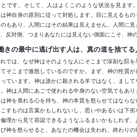
ことです。そして、人はよくこのような状況を見ます
神は神自身の原則に従って対処します。目に見えるもの
ものもあり、人間にはその結果は見えません。人間に見
ず、反対側、つまりあなたには見えない側面にこそ、神
働きの最中に逃げ出す人は、真の道を捨てる
それでは、なぜ神はそのような人にそこまで深刻な罰を
してそこまで激怒しているのですか。まず、神の性質が
知っています。神は誰かに殺される羊ではなく、まして
ん。神は人間にあごで使われる中身のない空気でもあり
たは神を畏れる心を持ち、神の本質を怒らせてはならな
起こすものは言葉かもしれないし、思いやあるいは下劣
と倫理から見て容認できるようなふるまいかもしれず、
たび神を怒らせると、あなたの機会は失われ、終わりの