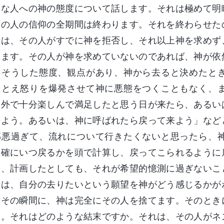
うな人への神の態度について話します。それは極めて明
その人の信仰の全期間は終わります。それを終わらせた
とは、その人がすでに神を拒否し、それ以上神を求めず
します。その人が神を求めていないのであれば、神が依
、そうした態度、観点があり、神から去ると決めたと
たとえ怒りを爆発させて神に悪態をつくこともなく、
「外で十分楽しんで満足したと思う日が来たら、あるい
来よう。あるいは、神に呼ばれたら戻って来よう」など
邪悪過ぎて、流れについて行きたくないと思ったら、
正確にいつ戻るかを頭で計算し、戻ってこられるように
え、計画したとしても、それが希望的憶測に過ぎないこ
ちは、自分の去りたいという願望を神がどう感じるかが
たその瞬間に、神は完全にその人を捨てます。そのとき
す。それはどのような結末ですか。それは、その人がネ