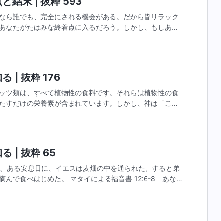
結末 | 抜粋 593
なら誰でも、完全にされる機会がある。だから皆リラック
あなたがたはみな終着点に入るだろう。しかし、もしあな
素晴らしい領域に入ることを願わないなら、それはあなた
 | 抜粋 176
ッツ類は、すべて植物性の食料です。それらは植物性の食
たすだけの栄養素が含まれています。しかし、神は「これ
これだけ食べていればよい」とは言いませんでした。神は
 | 抜粋 65
ころ、ある安息日に、イエスは麦畑の中を通られた。すると弟
んで食べはじめた。 マタイによる福音書 12:6-8 あなた
る者がここにいる。「わたしが好むのは、あわれみであっ