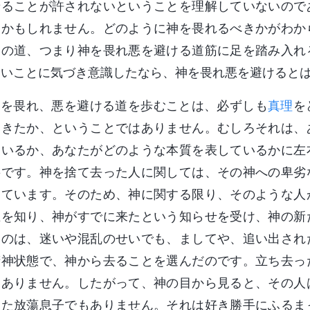
せることが許されないということを理解していないので
るかもしれません。どのように神を畏れるべきかがわか
神の道、つまり神を畏れ悪を避ける道筋に足を踏み入れ
ないことに気づき意識したなら、神を畏れ悪を避けると
神を畏れ、悪を避ける道を歩むことは、必ずしも
真理
を
てきたか、ということではありません。むしろそれは、
ているか、あなたがどのような本質を表しているかに左
要です。神を捨て去った人に関しては、その神への卑劣
しています。そのため、神に関する限り、そのような人
在を知り、神がすでに来たという知らせを受け、神の新
たのは、迷いや混乱のせいでも、ましてや、追い出され
精神状態で、神から去ることを選んだのです。立ち去っ
もありません。したがって、神の目から見ると、その人
った放蕩息子でもありません。それは好き勝手にふるま