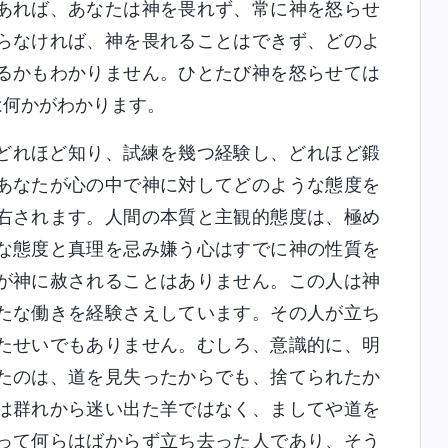
あれば、あなたは神を畏れず、常に神を怒らせ
らなければ、神を畏れることはできず、どのよ
るかもわかりません。ひとたび神を怒らせては
は何かがわかります。
どれほど知り、試練を幾つ経験し、どれほど鍛
あなたが心の中で神に対してどのような態度を
右されます。人間の本質と主観的態度は、極め
な態度と真理を忌み嫌う心はすでに神の性質を
が神に赦されることはありません。この人は神
たな働きを経験さえしています。その人が立ち
たせいでもありません。むしろ、意識的に、明
たのは、道を見失ったからでも、捨てられたか
は群れから迷い出た羊ではなく、ましてや道を
って何らはばからず立ち去った人であり、そう