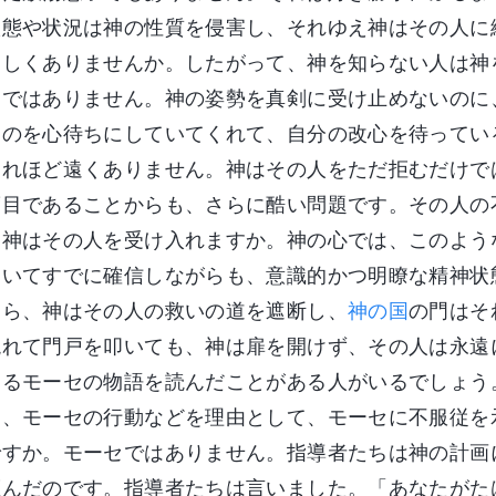
状態や状況は神の性質を侵害し、それゆえ神はその人に
ろしくありませんか。したがって、神を知らない人は神
とではありません。神の姿勢を真剣に受け止めないのに
るのを心待ちにしていてくれて、自分の改心を待ってい
それほど遠くありません。神はその人をただ拒むだけで
度目であることからも、さらに酷い問題です。その人の
。神はその人を受け入れますか。神の心では、このよう
ついてすでに確信しながらも、意識的かつ明瞭な精神状
なら、神はその人の救いの道を遮断し、
神の国
の門はそ
現れて門戸を叩いても、神は扉を開けず、その人は永遠
あるモーセの物語を読んだことがある人がいるでしょう
は、モーセの行動などを理由として、モーセに不服従を
ですか。モーセではありません。指導者たちは神の計画
拒んだのです。指導者たちは言いました。「あなたがた