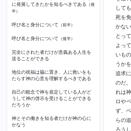
に発展してきたかを知るべきである
（後
して
半）
死を
呼び名と身分について
（前半）
かな
とっ
呼び名と身分について
（後半）
よっ
完全にされた者だけが意義ある人生を
いも
送ることができる
うか
地位の祝福は脇に置き、人に救いをも
追求
たらす神の心意を理解するべきである
のだ
自己の観念で神を規定している人がど
れは
うして神の啓示を受けることができる
ロや
だろうか
ず、
神とその働きを知る者だけが神の心に
らの
かなう
ろう