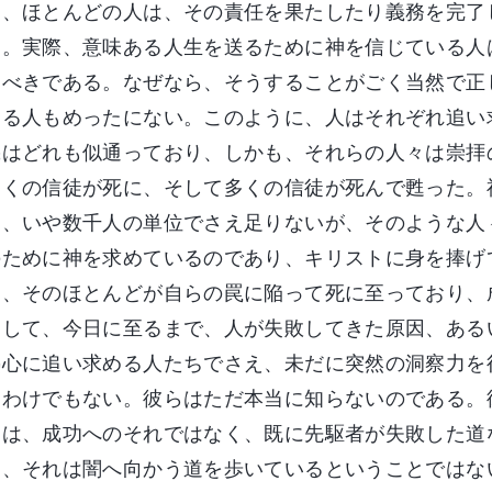
り、ほとんどの人は、その責任を果たしたり義務を完了
る。実際、意味ある人生を送るために神を信じている人
すべきである。なぜなら、そうすることがごく当然で正
じる人もめったにない。このように、人はそれぞれ追い
機はどれも似通っており、しかも、それらの人々は崇拝
多くの信徒が死に、そして多くの信徒が死んで甦った。
く、いや数千人の単位でさえ足りないが、そのような人
のために神を求めているのであり、キリストに身を捧げ
え、そのほとんどが自らの罠に陥って死に至っており、
そして、今日に至るまで、人が失敗してきた原因、ある
熱心に追い求める人たちでさえ、未だに突然の洞察力を
たわけでもない。彼らはただ本当に知らないのである。
道は、成功へのそれではなく、既に先駆者が失敗した道
よ、それは闇へ向かう道を歩いているということではな