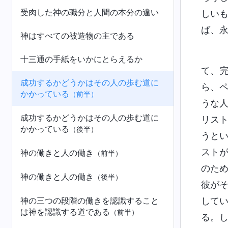
受肉した神の職分と人間の本分の違い
しい
ば、
神はすべての被造物の主である
十三通の手紙をいかにとらえるか
て、
成功するかどうかはその人の歩む道に
ら、
かかっている
（前半）
うな
成功するかどうかはその人の歩む道に
リス
かかっている
（後半）
うと
スト
神の働きと人の働き
（前半）
のた
神の働きと人の働き
（後半）
彼が
神の三つの段階の働きを認識すること
して
は神を認識する道である
（前半）
る。