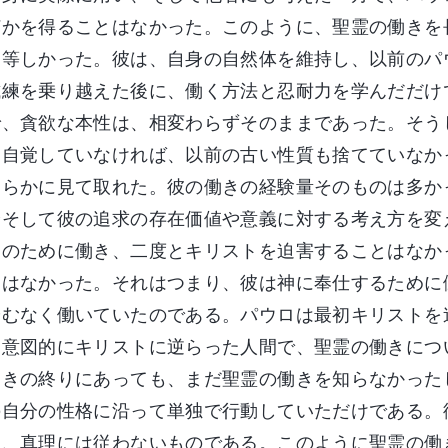
何かを得ることはなかった。このように、聖霊の働きを
に等しかった。彼は、自身の自然体を維持し、以前のパ
試練を乗り越えた後に、働く方法と忍耐力を学んだだけ
で、貪欲な本性は、相変わらずそのままであった。そう
も自覚していなければ、以前の古い性質も捨てていなか
明らかに見て取れた。彼の働きの経験量そのものは多か
身そして彼の追求の存在価値や意義に対する考え方を変
トのために働き、二度とキリストを迫害することはなか
とはなかった。それはつまり、彼は神に奉仕するために
やむなく働いていたのである。パウロは最初キリストを
は意図的にキリストに逆らった人間で、聖霊の働きにつ
働きの終りにあっても、まだ聖霊の働きを知らなかった
の自分の性格に沿って単独で行動していただけである。
り、真理には従わないものである。このように聖霊の働