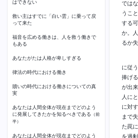
はできない
では
うこ
救い主はすでに「白い雲」に乗って戻
って来た
する
か。
福音を広める働きは、人を救う働きで
るか
もある
あなたがたは人格が卑しすぎる
に従
律法の時代における働き
捧げ
贖いの時代における働きについての真
が出
実
人に
に対
あなたは人間全体が現在までどのよう
に発展してきたかを知るべきである
（前
まで
半）
た罠
あなたは人間全体が現在までどのよう
を過