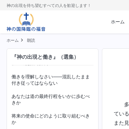
神の出現を待ち望むすべての人を歓迎します！
実践（６）
ホーム
イスラエルの民のように神に仕える
ペテロの経験──刑罰と裁きに関するペ
ホーム
朗読
テロの認識
（前半）
『神の出現と働き』（選集）
ペテロの経験──刑罰と裁きに関するペ
テロの認識
（後半）
働きを理解しなさい――混乱したまま
付き従ってはならない
あなたは道の最終行程をいかに歩むべ
きか
てい
将来の使命にどのように取り組むべき
か
また