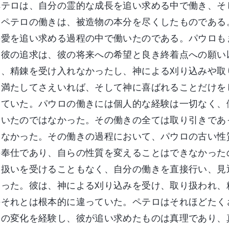
ペテロは、自分の霊的な成長を追い求める中で働き、そ
。ペテロの働きは、被造物の本分を尽くしたものである
の愛を追い求める過程の中で働いたのである。パウロも
、彼の追求は、彼の将来への希望と良き終着点への願い
間、精錬を受け入れなかったし、神による刈り込みや取
を満たしてさえいれば、そして神に喜ばれることだけを
じていた。パウロの働きには個人的な経験は一切なく、
働いたのではなかった。その働きの全ては取り引きであ
いなかった。その働きの過程において、パウロの古い性
の奉仕であり、自らの性質を変えることはできなかった
り扱いを受けることもなく、自分の働きを直接行い、見
違った。彼は、神による刈り込みを受け、取り扱われ、
のそれとは根本的に違っていた。ペテロはそれほどたく
くの変化を経験し、彼が追い求めたものは真理であり、