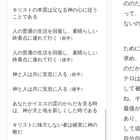
のの
キリストの本質は父なる神の心に従う
って
ことである
ない
人の普通の生活を回復し、素晴らしい
終着点に連れて行く
（前半）
ため
人の普通の生活を回復し、素晴らしい
求め
終着点に連れて行く
（後半）
のだ
神と人は共に安息に入る
（前半）
テロ
して
神と人は共に安息に入る
（後半）
ね、
あなたがイエスの霊のからだを見る時
最後
は、神が天と地を新しくした時である
あり
キリストに味方しない者は確実に神の
して
敵だ
自分