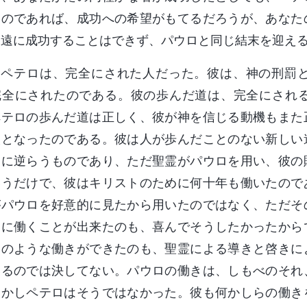
ものであれば、成功への希望がもてるだろうが、あなた
永遠に成功することはできず、パウロと同じ結末を迎え
ペテロは、完全にされた人だった。彼は、神の刑罰と
完全にされたのである。彼の歩んだ道は、完全にされ
ペテロの歩んだ道は正しく、彼が神を信じる動機もまた
人となったのである。彼は人が歩んだことのない新しい
トに逆らうものであり、ただ聖霊がパウロを用い、彼の
いうだけで、彼はキリストのために何十年も働いたので
がパウロを好意的に見たから用いたのではなく、ただそ
めに働くことが出来たのも、喜んでそうしたかったから
そのような働きができたのも、聖霊による導きと啓きに
いるのでは決してない。パウロの働きは、しもべのそれ
しかしペテロはそうではなかった。彼も何かしらの働き