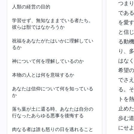
つま
人類の経営の目的
であ
学習せず、無知なままでいる者たち。
を愛
彼らは獣ではなかろうか
と信
祝福をあなたがたはいかに理解してい
る動
るか
り、
はな
神について何を理解しているのか
希望
本物の人とは何を意味するか
でさ
あなたは信仰について何を知っている
る。
か
トを
止め
落ち葉が土に還る時、あなたは自分の
行なったあらゆる悪事を後悔する
歩む
にせ
肉なる者は誰も怒りの日を逃れること