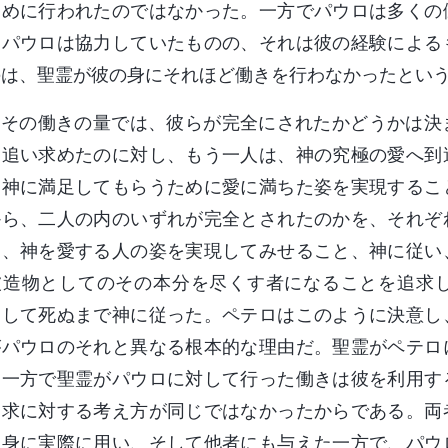
ために行われたのではなかった。一方でパウロは多くの
、パウロは協力していたものの、それは彼の経験による
のは、聖霊が彼の身にそれほど働きを行わなかったとい
その働きの量では、彼らが完全にされたかどうかは決
に追い求めたのに対し、もう一人は、神の究極の愛へ到
、神に満足してもらうために愛に満ちた姿を実現するこ
から、二人の内のいずれが完全とされたのかを、それぞ
は、神を愛する人の姿を実現してみせること、神に従い
被造物としてのその本分を尽くす者になることを追求
そして死ぬまで神に従った。ペテロはこのように決意し
がパウロのそれと異なる根本的な理由だ。聖霊がペテロ
、一方で聖霊がパウロに対して行った働きは彼を利用す
追求に対する考え方が同じではなかったからである。両
自身に実際に用い、そして他者にも与えた一方で、パウ