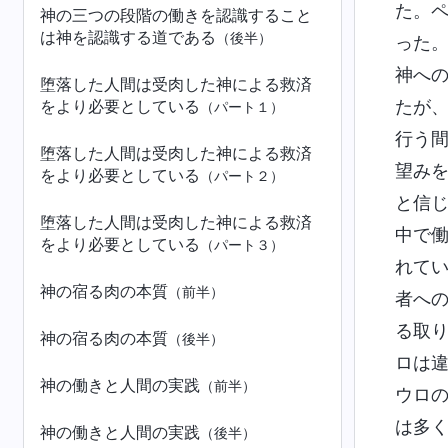
た。
神の三つの段階の働きを認識すること
は神を認識する道である
（後半）
った
神へ
堕落した人間は受肉した神による救済
をより必要としている
たが
（パート１）
行う
堕落した人間は受肉した神による救済
望み
をより必要としている
（パート２）
と信
堕落した人間は受肉した神による救済
中で
をより必要としている
（パート３）
れて
神の宿る肉の本質
（前半）
者へ
る取
神の宿る肉の本質
（後半）
ロは
神の働きと人間の実践
（前半）
ウロ
は多
神の働きと人間の実践
（後半）