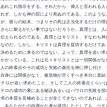
もあれこれ指示をする。それだから、偉人と言われる人
免れず、しかも神の罰により死ぬのである。このような
いが、彼らの結末、つまりその死は正当化するだけの理
てさらに耐えがたい事ではないだろうか。真理とは、人
て伝えられるのである。真理とはキリスト、すなわち神
のなのだ。しかし、キリストは真理を提供するだけであ
を決めるために来るのではない。よって、真理を追い求
にかかっている。これは元々キリストとは一切関係がな
。人の終着点やその成功と失敗の責任を神に押し付け、
神自身には関係がなく、被造物が尽くすべき本分に直結
ペテロが追い求めたこと、そして二人の終着点くらい
ペテロの成功の裏にある秘訣あるいはパウロの失敗を招
追求の本質を見極めることが全くできないのであれば、
し、あなたがたの内僅かな者が成功したとしても、ペテ