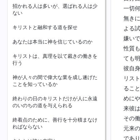
招かれる人は多いが、選ばれる人は少
一切
ない
無き
キリストと融和する道を探せ
よる
嫌い
あなたは本当に神を信じているのか
性質
キリストは、真理を以て裁きの働きを
ても
行う
彼自
神が人々の間で偉大な業を成し遂げた
リス
ことを知っているか
るこ
めに
終わりの日のキリストだけが人に永遠
のいのちの道を与えられる
来彼
その
終着点のために、善行を十分積まなけ
ればならない
元来
であ