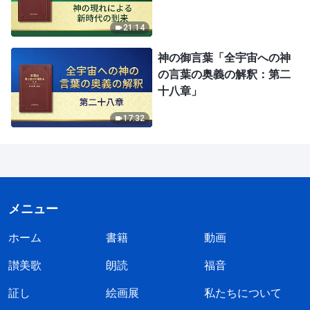
21:14
神の御言葉「全宇宙への神
の言葉の奥義の解釈：第二
十八章」
17:32
メニュー
ホーム
書籍
動画
讃美歌
朗読
福音
証し
絵画展
私たちについて