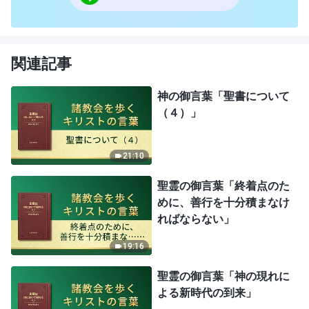
関連記事
神の御言葉「聖書について
（４）」
21:10
聖霊の御言葉「終着点のた
めに、善行を十分積まなけ
ればならない」
19:16
聖霊の御言葉「神の現れに
よる新時代の到来」